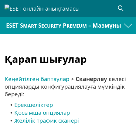
ESET Smart Security Premium – Мазмұны
Қарап шығулар
Кеңейтілген баптаулар
>
Сканерлеу
келесі
опцияларды конфигурациялауға мүмкіндік
береді:
Ерекшеліктер
•
Қосымша опциялар
•
Желілік трафик сканері
•