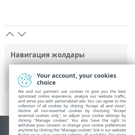
Навигация жолдары
ESET онлайн анықтамасы
>
ESET Smart
Security Premium
>
Кеңейтілген орнату
Your account, your cookies
> Қарап шығулар
choice
We and our partners use cookies to give you the best
optimized online experience, analyze our website traffic,
and serve you with personalized ads. You can agree to the
collection of all cookies by clicking "Accept all and close",
decline all non-essential cookies by choosing "Accept
essential cookies only", or adjust your cookie settings by
clicking "Manage cookies". You also have the right to
withdraw your consent or change your cookie preferences
Жұмыс үстеліндегі сайтты қарау
anytime by clicking the "Manage cookies" link in our website
footer or in your account settings (if available). For more