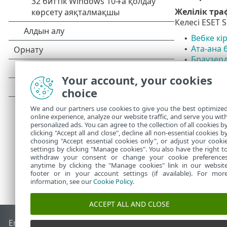
Желілік тра
Келесі ESET 
Вебке кір
•
Ата-ана 
•
Браузерд
•
Қауіпсіз
•
Your account, your cookies
SSL/TLS
•
choice
Антифиши
•
Электрон
•
We and our partners use cookies to give you the best optimize
online experience, analyze our website traffic, and serve you wit
personalized ads. You can agree to the collection of all cookies b
clicking "Accept all and close", decline all non-essential cookies b
choosing "Accept essential cookies only", or adjust your cooki
settings by clicking "Manage cookies". You also have the right t
withdraw your consent or change your cookie preference
anytime by clicking the "Manage cookies" link in our websit
footer or in your account settings (if available). For mor
information, see our
Cookie Policy
.
ACCEPT ALL AND CLOSE
End of Life
ESET білім қоры
ESET форумы
ESET Status Port