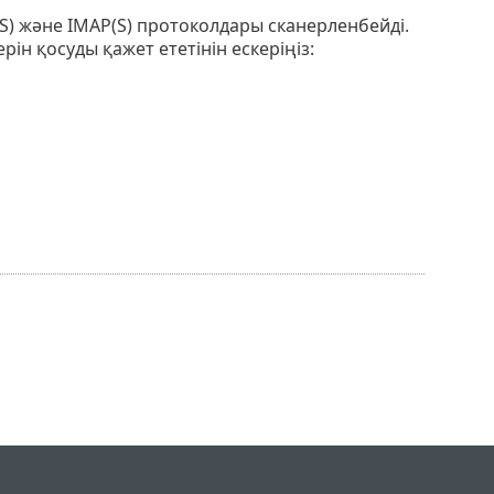
(S) және IMAP(S) протоколдары сканерленбейді.
рін қосуды қажет ететінін ескеріңіз: