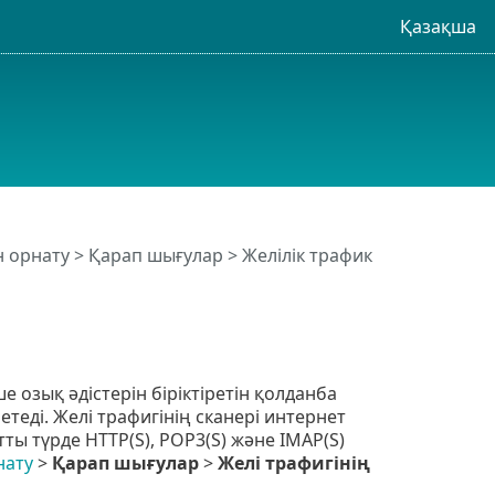
Қазақша
н орнату
>
Қарап шығулар
> Желілік трафик
 озық әдістерін біріктіретін қолданба
еді. Желі трафигінің сканері интернет
ы түрде HTTP(S), POP3(S) және IMAP(S)
нату
>
Қарап шығулар
>
Желі трафигінің