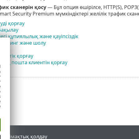
фик сканерін қосу
— Бұл опция өшірілсе, HTTP(S), POP3
Smart Security Premium мүмкіндіктері желілік трафик скане
уді қорғау
бақылау
егі құпиялылық және қауіпсіздік
 банкинг және шолу
нгтік қорғау
дық пошта клиентін қорғау
d
h
y
y
e
o
s
e
e
al
Аймақтық қолдау