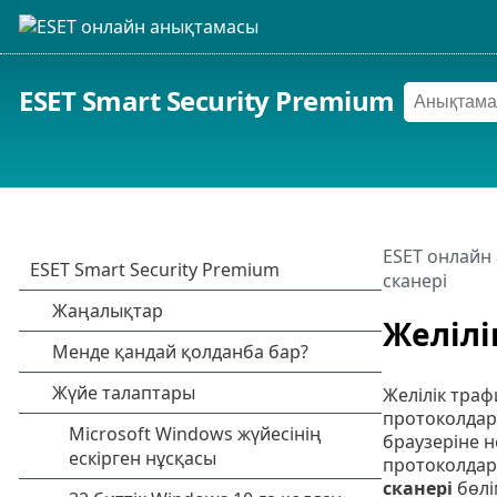
ESET Smart Security Premium
ESET онлайн
сканері
Желілі
Желілік траф
протоколдары
браузеріне н
протоколдары
сканері
бөлі