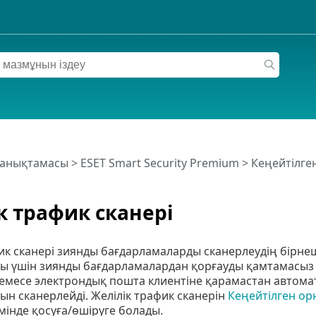
 анықтамасы
>
ESET Smart Security Premium
>
Кеңейтілге
к трафик сканері
ик сканері зиянды бағдарламаларды сканерлеудің бірнеше
 үшін зиянды бағдарламалардан қорғауды қамтамасыз ет
емесе электрондық пошта клиентіне қарамастан автоматт
н сканерлейді. Желілік трафик сканерін
Кеңейтілген ор
мінде қосуға/өшіруге болады.