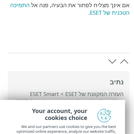
אם אינך מצליח לפתור את הבעיה, פנה אל
התמיכה
הטכנית של ESET
.
נתיב
העזרה המקוונת של ESET
>
ESET Smart
Security Premium
>
עבודה עם ESET Smart
Security Premium
>
הגדרות
>
כלי אבטחה
>
Your account, your
מערכת נגד גניבה
> חלונות דו-שיח - מערכת
cookies choice
נגד גניבה > הוספת מכשיר חדש נכשלה
We and our partners use cookies to give you the best
optimized online experience, analyze our website traffic,