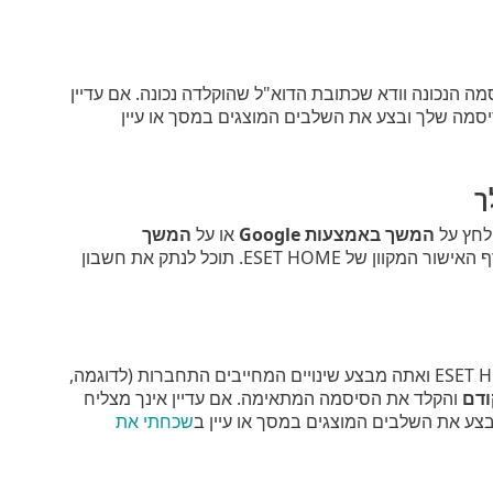
ה הנכונה וודא שכתובת הדוא"ל שהוקלדה נכונה. אם עדיין
סמה שלך ובצע את השלבים המוצגים במסך או עיין
ך
המשך באמצעות Google
או על
המשך
והתחבר לחשבון המתאים. לאחר שתתחבר בהצלחה, תנותב אל דף האישור המקוון של ESET HOME. תוכל לנתק את חשבון
שגיאה זו עלולה להתרחש אם ESET Smart Security Premium כבר מחובר ל-ESET HOME ואתה מבצע שינויים המחייבים התחברות (לדוגמה,
דם
והקלד את הסיסמה המתאימה. אם עדיין אינך מצליח
ע את השלבים המוצגים במסך או עיין ב
שכחתי את