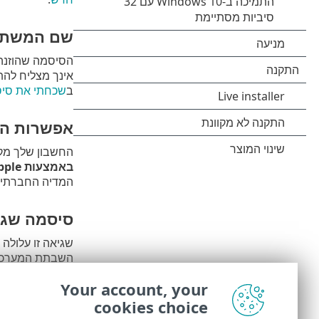
שם המשתמ
הסיסמה שהוזנה 
אינך מצליח לה
ב
שכחתי את סיסמת T HOME
אפשרות הה
החשבון שלך מקושר 
באמצעות Apple
המדיה החברתית שלך מחשבון
סיסמה שגו
השבתת המערכת נ
להתחבר, לחץ ע
Your account, your
סיסמת ESET HOME שלי
cookies choice