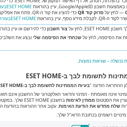
 באמצעות חשבון
AppleID
/
Google
, עיין בהוראות
ESET HOMEבעזרה המקוונת
— לחץ על
סרוק קוד QR
ת מידע נוסף, עיין בהוראות
ESET HOMEבעזרה המקוונת
ESET HOME, לחץ על
צור חשבון
כדי להירשם או עיין בהור
 את הסיסמה, לחץ על
שכחתי את הסיסמה שלי
ובצע את השלבים 
נכשלה – שגיאות נפוצות
.
ות לתשומת לבך ב-ESET HOME
ן ההתראה הודעה "
בעיות הממתינות לתשומת לבך ב-ESET HOME
ינוי אינה מאומתת - המינוי והדואר האלקטרוני של החשבון אינם תו
ציין את הסטטוס
ממתין לאימות
בחשבון ESET HOME שלך. במקטע
ות
שלח מחדש את הודעת האימות
. עקוב אחר ההוראות בהודעת הד
ינויים רשומים בכתובת הדוא"ל שלך.