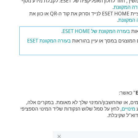
לאחר שתתחבר בהצלחה, תנותב אל דף האישור המקוון של ESET HOME. כדי להמשיך, חזור לחלון האפליקציה של ESET. לקבלת מידע נוסף
.
כדי להציג את קוד ה-QR. פתח את אפליקציית ESET HOME לנייד וסרוק את קוד ה-QR או כוון את
.
אות
בעזרה המקוונת של ESET HOME
.
המוצגים במסך או עיין בהוראות
בעזרה המקוונת ESET
" כאשר:
אמים, או שהחשבון/המינוי שלך לא מאומת. במקרים אלה,
מינויים
, לחץ על סמל שלוש הנקודות שליד המינוי הספציפי
וא"ל שקיבלת.