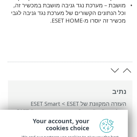
מושבת – מערכת נגד גניבה מושבת במכשיר זה,
וכל הנתונים הקשורים של מערכת נגד גניבה לגבי
מכשיר זה יוסרו מ-ESET HOME.
נתיב
העזרה המקוונת של ESET
>
ESET Smart
Security Premium
>
עבודה עם ESET Smart
Security Premium
>
הגדרות
>
כלי אבטחה
>
Your account, your
מערכת נגד גניבה
> חלונות דו-שיח - מערכת
cookies choice
נגד גניבה > מאופשר מערכת נגד גניבה