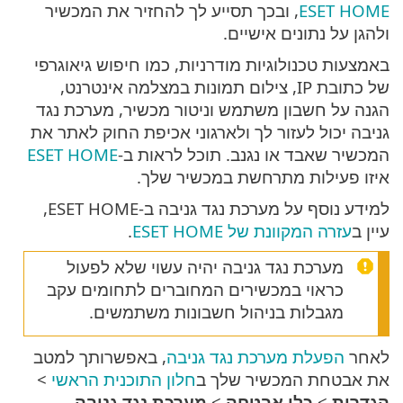
ESET HOME
, ובכך תסייע לך להחזיר את המכשיר
ולהגן על נתונים אישיים.
באמצעות טכנולוגיות מודרניות, כמו חיפוש גיאוגרפי
של כתובת IP, צילום תמונות במצלמה אינטרנט,
הגנה על חשבון משתמש וניטור מכשיר, מערכת נגד
גניבה יכול לעזור לך ולארגוני אכיפת החוק לאתר את
המכשיר שאבד או נגנב. תוכל לראות ב-
ESET HOME
איזו פעילות מתרחשת במכשיר שלך.
למידע נוסף על מערכת נגד גניבה ב-ESET HOME,
עיין ב
עזרה המקוונת של ESET HOME
.
מערכת נגד גניבה יהיה עשוי שלא לפעול
כראוי במכשירים המחוברים לתחומים עקב
מגבלות בניהול חשבונות משתמשים.
לאחר
הפעלת מערכת נגד גניבה
, באפשרותך למטב
את אבטחת המכשיר שלך ב
חלון התוכנית הראשי
>
הגדרות
>
כלי אבטחה
>
מערכת נגד גניבה
.