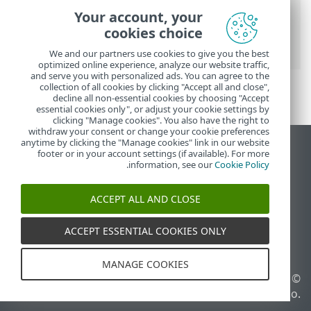
Security Premium
>
עבודה עם ESET Smart
Your account, your
Security Premium
>
הגדרות
>
כלי אבטחה
>
cookies choice
מערכת נגד גניבה
We and our partners use cookies to give you the best
optimized online experience, analyze our website traffic,
and serve you with personalized ads. You can agree to the
collection of all cookies by clicking "Accept all and close",
decline all non-essential cookies by choosing "Accept
essential cookies only", or adjust your cookie settings by
clicking "Manage cookies". You also have the right to
withdraw your consent or change your cookie preferences
anytime by clicking the "Manage cookies" link in our website
הצג את האתר למחשב
footer or in your account settings (if available). For more
.
information, see our
Cookie Policy
End of Life
מאגר הידע של ESET
ACCEPT ALL AND CLOSE
הפורום של ESET
ESET Status Portal
ACCEPT ESSENTIAL COOKIES ONLY
תמיכה אזורית
MANAGE COOKIES
© 1992 - 2026 ESET, spol. s
ניהול קובצי Cookie
r.o.‎ - כל הזכויות שמורות.
מדיניות קובצי Cookie