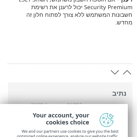
Security Premium יכול לרענן את רשימת
חשבונות המשתמש ללא צורך לפתוח חלון זה
מחדש.
נתיב
העזרה המקוונת של ESET
>
ESET Smart
Security Premium
>
הגדרות מתקדמות
>
Your account, your
הגנות
>
הגנת גישה לאינטרנט
>
בקרת הורים
>
cookies choice
חשבונות משתמש
We and our partners use cookies to give you the best
optimized online experience, analyze our website traffic,