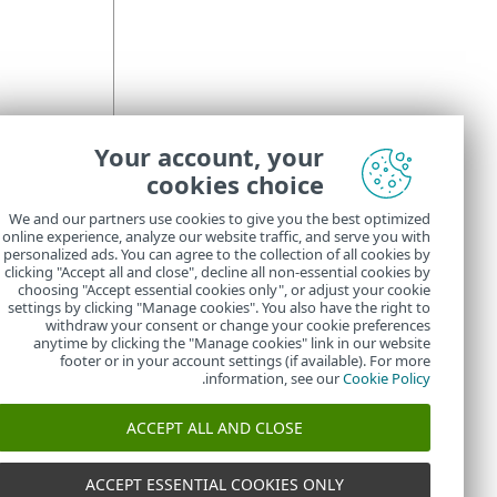
Your account, your
הנחיות 
cookies choice
מאמר מאגר הידע הב
We and our partners use cookies to give you the best optimized
החרג 
online experience, analyze our website traffic, and serve you with
personalized ads. You can agree to the collection of all cookies by
חסימת אתר
clicking "Accept all and close", decline all non-essential cookies by
choosing "Accept essential cookies only", or adjust your cookie
settings by clicking "Manage cookies". You also have the right to
withdraw your consent or change your cookie preferences
anytime by clicking the "Manage cookies" link in our website
footer or in your account settings (if available). For more
.
information, see our
Cookie Policy
ACCEPT ALL AND CLOSE
ACCEPT ESSENTIAL COOKIES ONLY