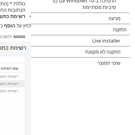
כוללת * (התא
הכתובות החס
רשימת כתוב
לחץ על
הוסף
כד