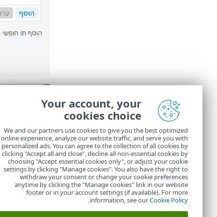
הנחיות 
Your account, your
מאמר מאגר הידע הב
cookies choice
החרג 
We and our partners use cookies to give you the best optimized
חסום א
online experience, analyze our website traffic, and serve you with
personalized ads. You can agree to the collection of all cookies by
ראה פרטים נוס
clicking "Accept all and close", decline all non-essential cookies by
choosing "Accept essential cookies only", or adjust your cookie
settings by clicking "Manage cookies". You also have the right to
withdraw your consent or change your cookie preferences
anytime by clicking the "Manage cookies" link in our website
footer or in your account settings (if available). For more
.
information, see our
Cookie Policy