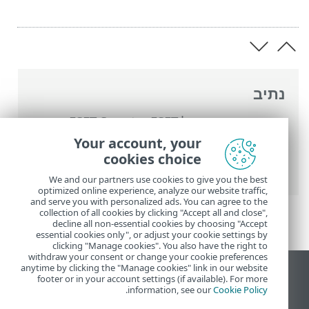
נתיב
העזרה המקוונת של ESET
>
ESET Smart
Security Premium
>
הגדרות מתקדמות
>
Your account, your
הגנות
>
הגנת גישה לאינטרנט
> סריקה של
cookies choice
תעבורת HTTP (S)‎
We and our partners use cookies to give you the best
optimized online experience, analyze our website traffic,
and serve you with personalized ads. You can agree to the
collection of all cookies by clicking "Accept all and close",
decline all non-essential cookies by choosing "Accept
essential cookies only", or adjust your cookie settings by
clicking "Manage cookies". You also have the right to
withdraw your consent or change your cookie preferences
anytime by clicking the "Manage cookies" link in our website
הצג את האתר למחשב
footer or in your account settings (if available). For more
.
information, see our
Cookie Policy
End of Life