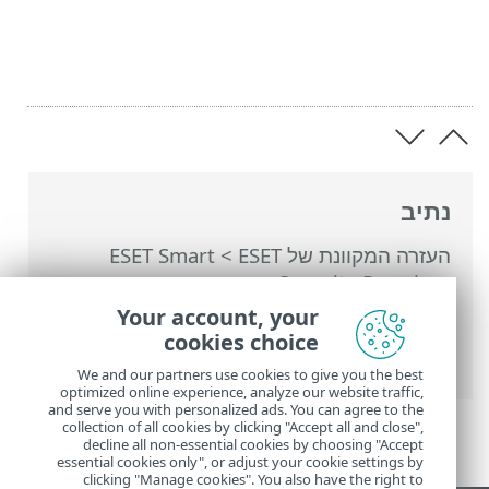
נתיב
העזרה המקוונת של ESET
>
ESET Smart
Security Premium
>
הגדרות מתקדמות
>
הגנות
>
הגנת גישה לאינטרנט
>
פרופילים של
Your account, your
חיבורי רשת
>
הוספה או עריכה של פרופילי
cookies choice
חיבור רשת
> מפעילים
We and our partners use cookies to give you the best
optimized online experience, analyze our website traffic,
and serve you with personalized ads. You can agree to the
collection of all cookies by clicking "Accept all and close",
decline all non-essential cookies by choosing "Accept
essential cookies only", or adjust your cookie settings by
clicking "Manage cookies". You also have the right to