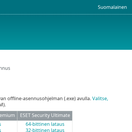
Suomalainen
ennus
van offline-asennusohjelman (.exe) avulla.
Valitse,
M).
Premium
ESET Security Ultimate
s
64-bittinen lataus
s
32-bittinen lataus