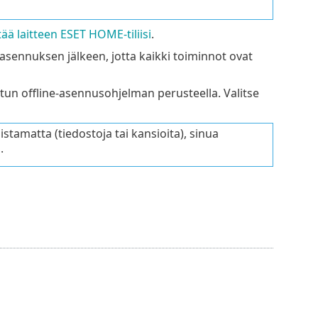
ttää laitteen ESET HOME-tiliisi
.
asennuksen jälkeen, jotta kaikki toiminnot ovat
un offline-asennusohjelman perusteella. Valitse
stamatta (tiedostoja tai kansioita), sinua
a
.