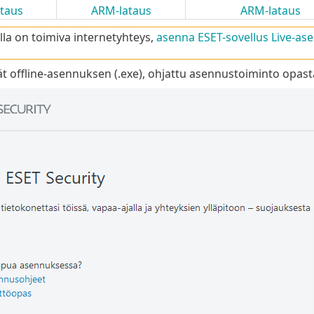
taus
ARM-lataus
ARM-lataus
ulla on toimiva internetyhteys,
asenna ESET-sovellus Live-as
t offline-asennuksen (.exe), ohjattu asennustoiminto opast