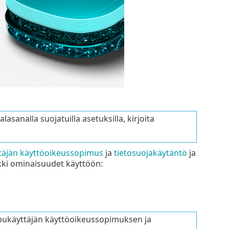
analla suojatuilla asetuksilla, kirjoita
täjän käyttöoikeussopimus
ja
tietosuojakäytäntö
ja
ikki ominaisuudet käyttöön:
ppukäyttäjän käyttöoikeussopimuksen ja