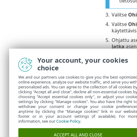
tietosu
3.
Valitse
Ohi
4.
Valitse
Ohi
käytettävi
5.
Ohjattu as
Jatka
asenn
Jos aie
Your account, your cookies
pyydetä
choice
We and our partners use cookies to give you the best optimize
6.
Lopeta ase
online experience, analyze our website traffic, and serve you wit
personalized ads. You can agree to the collection of all cookies b
Asennuk
clicking "Accept all and close", decline all non-essential cookies b
choosing "Accept essential cookies only", or adjust your cooki
settings by clicking "Manage cookies". You also have the right t
withdraw your consent or change your cookie preference
anytime by clicking the "Manage cookies" link in our websit
footer or in your account settings (if available). For mor
information, see our
Cookie Policy
.
ACCEPT ALL AND CLOSE