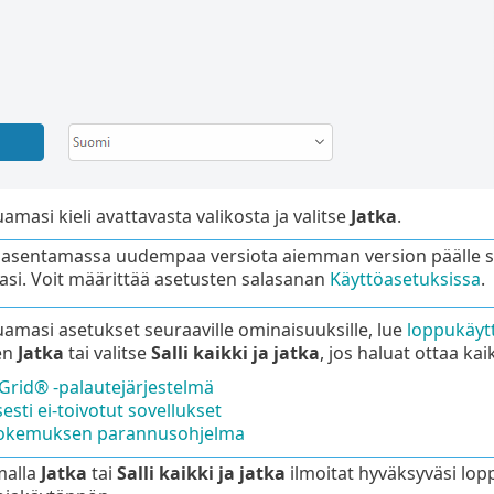
uamasi kieli avattavasta valikosta ja valitse
Jatka
.
t asentamassa uudempaa versiota aiemman version päälle salas
asi. Voit määrittää asetusten salasanan
Käyttöasetuksissa
.
uamasi asetukset seuraaville ominaisuuksille, lue
loppukäyt
ten
Jatka
tai valitse
Salli kaikki ja jatka
, jos haluat ottaa ka
Grid® -palautejärjestelmä
esti ei-toivotut sovellukset
okemuksen parannusohjelma
malla
Jatka
tai
Salli kaikki ja jatka
ilmoitat hyväksyväsi lo