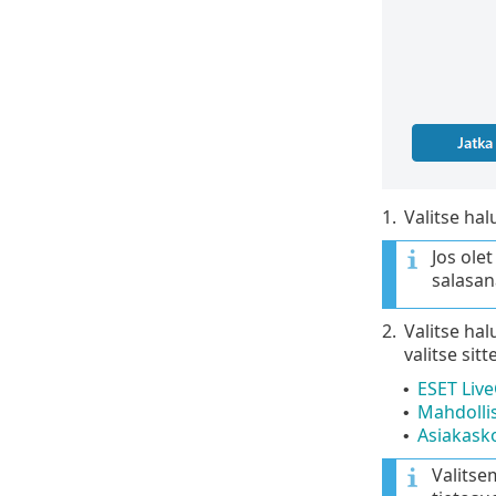
1.
Valitse hal
Jos ole
salasan
2.
Valitse hal
valitse sit
ESET Live
•
Mahdollis
•
Asiakask
•
Valitse