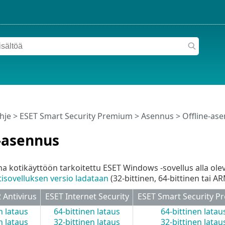
hje
>
ESET Smart Security Premium
>
Asennus
> Offline-as
-asennus
na kotikäyttöön tarkoitettu ESET Windows -sovellus alla ole
isovelluksen versio ladataan
(32-bittinen, 64-bittinen tai AR
Antivirus
ESET Internet Security
ESET Smart Security 
n lataus
64-bittinen lataus
64-bittinen latau
n lataus
32-bittinen lataus
32-bittinen latau