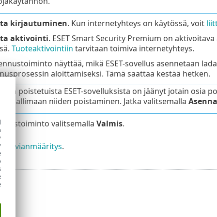
ojakäytännön.
ta kirjautuminen
. Kun internetyhteys on käytössä, voit
lii
ta aktivointi
. ESET Smart Security Premium on aktivoitava 
ssä.
Tuoteaktivointiin
tarvitaan toimiva internetyhteys.
ennustoiminto näyttää, mikä ESET-sovellus asennetaan ladat
usprosessin aloittamiseksi. Tämä saattaa kestää hetken.
mmin poistetuista ESET-sovelluksista on jäänyt jotain osia poi
än sallimaan niiden poistaminen. Jatka valitsemalla
Asenn
d
nnustoiminto valitsemalla
Valmis
.
h
y
sen vianmääritys
.
y
e
o
s
e
e