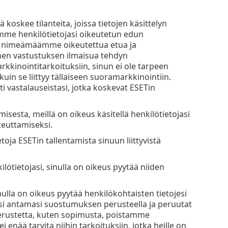
 koskee tilanteita, joissa tietojen käsittelyn
emme henkilötietojasi oikeutetun edun
taa nimeämäämme oikeutettua etua ja
ennen vastustuksen ilmaisua tehdyn
rkkinointitarkoituksiin, sinun ei ole tarpeen
kuin se liittyy tällaiseen suoramarkkinointiin.
 vastalauseistasi, jotka koskevat ESETin
esta, meillä on oikeus käsitellä henkilötietojasi
teuttamiseksi.
toja ESETin tallentamista sinuun liittyvistä
ötietojasi, sinulla on oikeus pyytää niiden
ulla on oikeus pyytää henkilökohtaisten tietojesi
iksi antamasi suostumuksen perusteella ja peruutat
perustetta, kuten sopimusta, poistamme
i enää tarvita niihin tarkoituksiin, jotka heille on