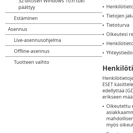
Henkilötiet
•
Tietojen ja
•
Tietoturva
•
Oikeutesi r
•
Henkilötieto
•
Yhteystiedo
•
Henkilöt
Henkilötietoj
ESET käsittel
edellyttää (GD
erikseen määr
Oikeutettu 
•
asiakkaamme
mahdollisen
myös oikeut