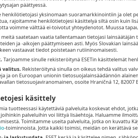
lytysajan päättyessä.
henkilötietojasi yksinomaan suoramarkkinointiin ja olet p
tua, rajoitamme henkilötietojesi käsittelyä siltä osin kuin 
jotta voimme välttää ei-toivotut yhteydenotot. Muussa tapau
meitä saatetaan vaatia tallentamaan tietojasi lainsäätäjä
tteiden ja -aikojen päättymiseen asti. Myös Slovakian lainsää
lkeen vastaavat tiedot poistetaan rutiininomaisesti.
.
Tarjoamme sinulle rekisteröitynä ESETin käsittelemät henk
 valitus.
Rekisteröitynä sinulla on oikeus tehdä valitus val
eja ja on Euroopan unionin tietosuojalainsäädännön alain
avallan tietosuojaviranomainen, osoite Hraničná 12, 82007 Br
etojesi käsittely
mia tuotteessasi käytettäviä palveluita koskevat ehdot, jot
joihinkin palveluihin voi liittyä lisäehtoja. Haluamme ilmoi
ämisestä. Toimitamme useita palveluita, jotka on kuvattu 
io
-toiminnoista. Jotta kaikki toimisi, meidän on kerättävä se
- ja laskutusdata.
ESET kerää ja käsittelee nimen, sähköpo