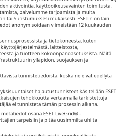
den aktivointia, käyttöoikeusavainten toimitusta,
tamista, palvelumme tarjoamista ja muita
ön tai Suostumuksesi mukaisesti. ESETin on lain
tiedot anonymisoidaan viimeistään 12 kuukauden
a asennusprosessista ja tietokoneesta, kuten
yttöjärjestelmästä, laitteistosta,
teesta ja tuotteen kokoonpanoasetuksista. Näitä
nfrastruktuurin ylläpidon, suojauksen ja
tavista tunnistetiedoista, koska ne eivät edellytä
 yksisuuntaiset hajautustunnisteet käsitellään ESET
tkaisujen tehokkuutta vertaamalla tarkistettuja
ttäjää ei tunnisteta tämän prosessin aikana.
a metatiedot osana ESET LiveGrid® -
täjien tarpeisiin ja pitää uusimmilta uhilta
hjelmista ja epäilyttävistä, ongelmallisista,