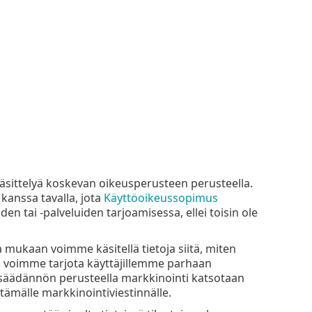
äsittelyä koskevan oikeusperusteen perusteella.
kanssa tavalla, jota
Käyttöoikeussopimus
en tai -palveluiden tarjoamisessa, ellei toisin ole
 mukaan voimme käsitellä tietoja siitä, miten
a voimme tarjota käyttäjillemme parhaan
nsäädännön perusteella markkinointi katsotaan
ämälle markkinointiviestinnälle.