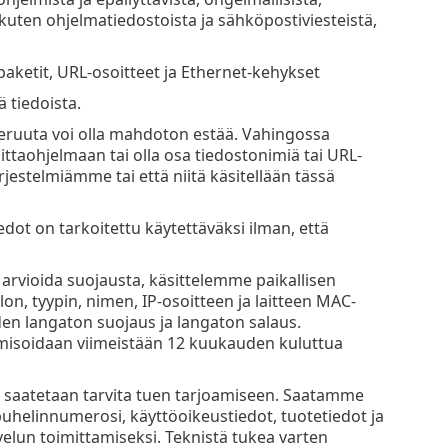
, kuten ohjelmatiedostoista ja sähköpostiviesteistä,
-paketit, URL-osoitteet ja Ethernet-kehykset
 tiedoista.
 keruuta voi olla mahdoton estää. Vahingossa
haittaohjelmaan tai olla osa tiedostonimiä tai URL-
jestelmiämme tai että niitä käsitellään tässä
edot on tarkoitettu käytettäväksi ilman, että
arvioida suojausta, käsittelemme paikallisen
olon, tyypin, nimen, IP-osoitteen ja laitteen MAC-
iden langaton suojaus ja langaton salaus.
misoidaan viimeistään 12 kuukauden kuluttua
ja saatetaan tarvita tuen tarjoamiseen. Saatamme
helinnumerosi, käyttöoikeustiedot, tuotetiedot ja
velun toimittamiseksi. Teknistä tukea varten