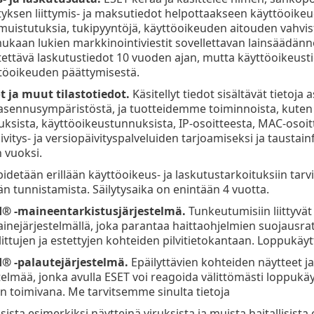
ityksen liittymis- ja maksutiedot helpottaakseen käyttöoikeu
istutuksia, tukipyyntöjä, käyttöoikeuden aitouden vahvis
mukaan lukien markkinointiviestit sovellettavan lainsäädänn
tettävä laskutustiedot 10 vuoden ajan, mutta käyttöoikeus
töoikeuden päättymisestä.
t ja muut tilastotiedot.
Käsitellyt tiedot sisältävät tietoj
ennusympäristöstä, ja tuotteidemme toiminnoista, kuten kä
sista, käyttöoikeustunnuksista, IP-osoitteesta, MAC-osoit
ivitys- ja versiopäivityspalveluiden tarjoamiseksi ja taustai
 vuoksi.
detään erillään käyttöoikeus- ja laskutustarkoituksiin tarvit
n tunnistamista. Säilytysaika on enintään 4 vuotta.
d®
-maineentarkistusjärjestelmä.
Tunkeutumisiin liittyvät
inejärjestelmällä, joka parantaa haittaohjelmien suojausra
llittujen ja estettyjen kohteiden pilvitietokantaan. Loppukäy
d®
-palautejärjestelmä.
Epäilyttävien kohteiden näytteet j
elmää, jonka avulla ESET voi reagoida välittömästi loppukäyt
 toimivana. Me tarvitsemme sinulta tietoja
sta esimerkiksi näytteinä viruksista ja muista haitallisista o