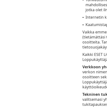
mahdollisest
jotka olet 
Internetin k
•
Kaatumistapa
•
Vaikka emme t
(tietämättäsi 
osoitteita. T
tietosuojakäy
Kaikki ESET Li
Loppukäyttäjä
Verkkoon yhd
verkon nimen j
osoitteen sek
Loppukäyttäj
käyttöoikeud
Tekninen tuk
valitsemasi y
tukitapaukses