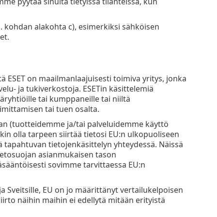
e pyytää sinulta tietyissä tilanteissa, kun
. kohdan alakohta c), esimerkiksi sähköisen
et.
 ESET on maailmanlaajuisesti toimiva yritys, jonka
elu- ja tukiverkostoja. ESETin käsittelemiä
äryhtiöille tai kumppaneille tai niiltä
mittamisen tai tuen osalta.
kaan (tuotteidemme ja/tai palveluidemme käyttö
kin olla tarpeen siirtää tietosi EU:n ulkopuoliseen
tapahtuvan tietojenkäsittelyn yhteydessä. Näissä
ietosuojan asianmukaisen tason
Pääsääntöisesti sovimme tarvittaessa EU:n
ja Sveitsille, EU on jo määrittänyt vertailukelpoisen
irto näihin maihin ei edellytä mitään erityistä