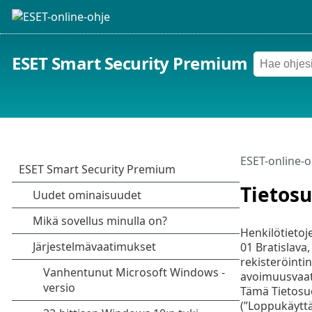
ESET Smart Security Premium
ESET-online-o
Tietos
Henkilötietoj
01 Bratislava
rekisteröinti
avoimuusvaati
Tämä Tietosuo
(”Loppukäyttäj