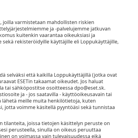
 joilla varmistetaan mahdollisten riskien
elyjärjestelmiemme ja -palvelujemme jatkuvan
komus kuitenkin vaarantaa oikeuksiasi ja
ekä rekisteröidyille käyttäjille eli Loppukäyttäjille,
 selväksi että kaikilla Loppukäyttäjillä (jotka ovat
uraavat ESETin takaamat oikeudet. Jos haluat
lla tai sähköpostitse osoitteessa dpo@eset.sk.
soite ja - jos saatavilla - käyttöoikeusavain tai
ä lähetä meille muita henkilötietoja, kuten
 jotta voimme käsitellä pyyntöäsi sekä tunnistaa
ilanteita, joissa tietojen käsittelyn peruste on
i perusteella, sinulla on oikeus peruuttaa
nen on voimassa vain tulevaisuudessa eikä