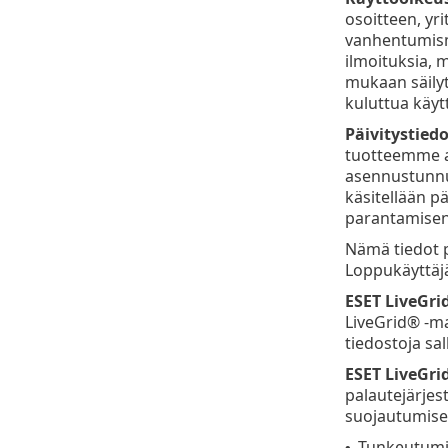
osoitteen, yr
vanhentumismu
ilmoituksia, 
mukaan säily
kuluttua käyt
Päivitystiedo
tuotteemme as
asennustunnuk
käsitellään pä
parantamisen
Nämä tiedot pi
Loppukäyttäjä
ESET LiveGri
LiveGrid® -ma
tiedostoja sa
ESET LiveGri
palautejärjest
suojautumisen
Tunkeutumisi
•