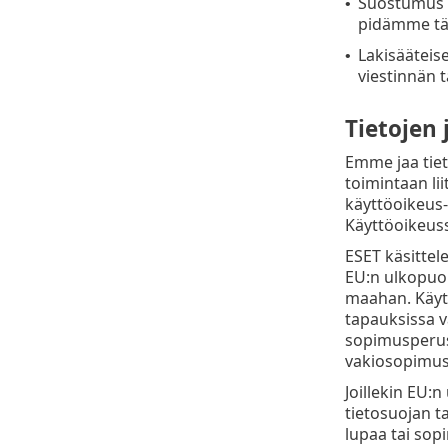
Suostumus (
•
pidämme tätä
Lakisääteis
•
viestinnän t
Tietojen
Emme jaa tiet
toimintaan li
käyttöoikeus- 
Käyttöoikeuss
ESET käsittel
EU:n ulkopuole
maahan. Käytä
tapauksissa 
sopimusperust
vakiosopimus
Joillekin EU:n
tietosuojan ta
lupaa tai sop