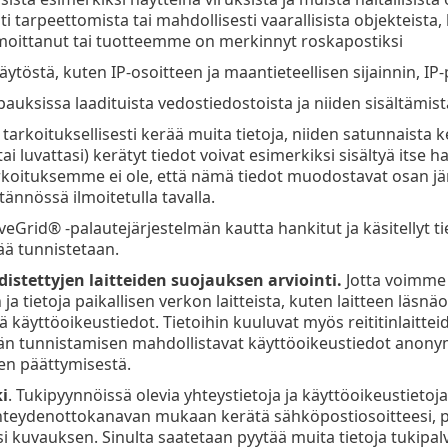
i tarpeettomista tai mahdollisesti vaarallisista objekteista
ilmoittanut tai tuotteemme on merkinnyt roskapostiksi
äytöstä, kuten IP-osoitteen ja maantieteellisen sijainnin, IP
uksissa laadituista vedostiedostoista ja niiden sisältämistä
arkoituksellisesti kerää muita tietoja, niiden satunnaista
tai luvattasi) kerätyt tiedot voivat esimerkiksi sisältyä itse 
arkoituksemme ei ole, että nämä tiedot muodostavat osan jär
tännössä ilmoitetulla tavalla.
veGrid® -palautejärjestelmän kautta hankitut ja käsitellyt ti
ä tunnistetaan.
istettyjen laitteiden suojauksen arviointi.
Jotta voimme 
a tietoja paikallisen verkon laitteista, kuten laitteen läsnä
ä käyttöoikeustiedot. Tietoihin kuuluvat myös reititinlaitte
än tunnistamisen mahdollistavat käyttöoikeustiedot anony
en päättymisestä.
i
. Tukipyynnöissä olevia yhteystietoja ja käyttöoikeustieto
hteydenottokanavan mukaan kerätä sähköpostiosoitteesi, pu
i kuvauksen. Sinulta saatetaan pyytää muita tietoja tukipal