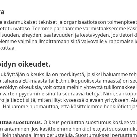
va
a asianmukaiset tekniset ja organisaatiotason toimenpiteet,
tietoturvataso. Teemme parhaamme varmistaaksemme käsitt
isuuden, eheyden, saatavuuden ja kestävyyden. Jos tietorik
lemme valmiina ilmoittamaan siitä valvovalle viranomaiselle s
ikuttaa.
öidyn oikeudet.
ukäyttäjän oikeuksilla on merkitystä, ja siksi haluamme tehdä
ä tahansa EU-maasta tai EU:n ulkopuolisesta maasta) on se
teröidyn oikeuksia, voit ottaa meihin yhteyttä tukilomakkee
 varten pyydämme sinulta seuraavia tietoja: Nimi, sähköpostio
ja tiedot siitä, miten liityt kyseessä olevaan yritykseen. Äl
 Haluamme huomauttaa, että käsittelemme henkilötietojasi,
uttaa suostumus.
Oikeus peruuttaa suostumus koskee vain t
antaminen. Jos käsittelemme henkilötietojasi suostumukses
lloin tahansa ilman perusteluja. Suostumuksesi peruuttami