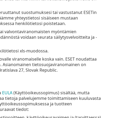
eruuttanut suostumuksesi tai vastustanut ESETin
lisäämme yhteystietosi sisäiseen mustaan
ksessa henkilötietosi poistetaan.
n tai valvontaviranomaisten myöntämien
dännöstä voidaan seurata säilytysvelvoitteita ja -
ilötietosi xls-muodossa.
vovalle viranomaiselle koska vain. ESET noudattaa
en. Asianomainen tietosuojaviranomainen on
atislava 27, Slovak Republic.
ka
EULA
(Käyttöoikeussopimus) sisältää, mutta
ttaa tietoja palvelujemme toimittamiseen kuuluvasta
Käyttöoikeussopimuksessa ja tuotteen
uraavat tiedot:
stiosoitteen, käyttöoikeusavaimen ja (tarvittaessa)