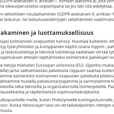
GDPR-asetuksen 6. artiklan 1. kohdan alakohta a), jota voimm
 oikeusperustetta sopivimpana tai jos laki sitä edellyttää.
en velvoitteen noudattaminen (GDPR-asetuksen 6. artiklan 1
ai laskutus- tai laskutusasiakirjojen säilyttämisen vaatimuks
 jakaminen ja luottamuksellisuus
ojasi kolmansien osapuolten kanssa. Huomaa kuitenkin, että
ittyy tytäryhtiöiden ja kumppanien käyttö osana myynti-, palv
ja laskutustietoja ja teknisiä tukitietoja saatetaan siirtää tyt
opimuksen ehtojen täyttämiseksi esimerkiksi palvelujen toi
ee tietoja mieluiten Euroopan unionissa (EU). Sijaintisi mu
lla) ja/tai valitsemastasi palvelusta riippuen saattaa kuiten
mme esimerkiksi kolmannen osapuolen palveluita pilvessä 
valitsemme huolella palveluntarjoajamme ja varmistamme t
eisilla sekä teknisillä ja organisatorisilla toimenpiteillä. 
lausekkeista ja täydentävistä sopimusmääräyksistä.
 ulkopuolisille maille, kuten Yhdistyneelle kuningaskunnalle 
son. Koska tietosuojan taso on vertailukelpoinen, tietojen si
imusta.