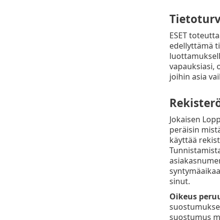
Tietotur
ESET toteutta
edellyttämä 
luottamuksell
vapauksiasi, o
joihin asia va
Rekister
Jokaisen Lopp
peräisin mist
käyttää rekis
Tunnistamista
asiakasnumero 
syntymäaikaa.
sinut.
Oikeus peru
suostumuksen 
suostumus mi