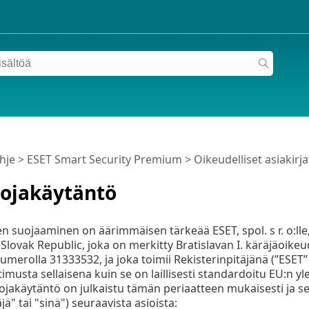
hje
>
ESET Smart Security Premium
>
Oikeudelliset asiakirj
uojakäytäntö
en suojaaminen on äärimmäisen tärkeää ESET, spol. s r. o:lle,
, Slovak Republic, joka on merkitty Bratislavan I. käräjäoike
numerolla 31333532, ja joka toimii Rekisterinpitäjänä (”ESE
musta sellaisena kuin se on laillisesti standardoitu EU:n y
jakäytäntö on julkaistu tämän periaatteen mukaisesti ja s
ä" tai "sinä") seuraavista asioista: