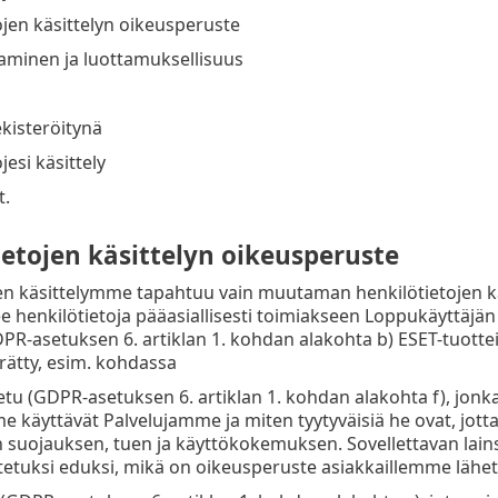
ojen käsittelyn oikeusperuste
kaminen ja luottamuksellisuus
ekisteröitynä
jesi käsittely
t.
ietojen käsittelyn oikeusperuste
en käsittelymme tapahtuu vain muutaman henkilötietojen k
ee henkilötietoja pääasiallisesti toimiakseen Loppukäyttäjän 
PR-asetuksen 6. artiklan 1. kohdan alakohta b) ESET-tuotteid
ätty, esim. kohdassa
etu (GDPR-asetuksen 6. artiklan 1. kohdan alakohta f), jonka
 käyttävät Palvelujamme ja miten tyytyväisiä he ovat, jott
 suojauksen, tuen ja käyttökokemuksen. Sovellettavan lai
etuksi eduksi, mikä on oikeusperuste asiakkaillemme lähett