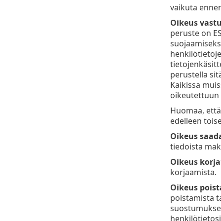
vaikuta ennen 
Oikeus vastu
peruste on ES
suojaamiseksi
henkilötietoj
tietojenkäsitt
perustella sit
Kaikissa muis
oikeutettuun e
Huomaa, että 
edelleen tois
Oikeus saada
tiedoista mak
Oikeus korjat
korjaamista.
Oikeus poista
poistamista t
suostumuksen 
henkilötietosi