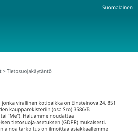
Suomalainen
at > Tietosuojakäytäntö
 jonka virallinen kotipaikka on Einsteinova 24, 851
uden kaupparekisteriin (osa Sro) 3586/B
T” tai ”Me”). Haluamme noudattaa
leisen tietosuoja-asetuksen (GDPR) mukaisesti.
en ainoa tarkoitus on ilmoittaa asiakkaallemme