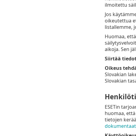
ilmoitettu säi
Jos käytämme 
oikeutettua e
listallemme, 
Huomaa, että 
säilytysvelvoi
aikoja. Sen jä
Siirtää tiedot
Oikeus tehdä
Slovakian lak
Slovakian tas
Henkilöti
ESETin tarjoa
huomaa, että 
tietojen kerä
dokumentaat
Käyttöoikeus