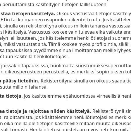
peruuttamista käsiteltyjen tietojen laillisuuteen.
staa tietojenkäsittelyä.
Oikeus vastustaa tietojenkäsittelyä
ETin tai kolmannen osapuolen oikeutettu etu. Jos käsittel
, sinulla on rekisteröitynä oikeus milloin tahansa vastus
esi käsittelyä. Vastustus koskee vain tulevaa eikä vaikuta 
elyn laillisuuteen. Jos käsittelemme henkilötietojasi suorama
ä, miksi vastustat sitä. Tämä koskee myös profilointia, sikäli 
sa tapauksissa pyydämme sinua ilmoittamaan meille lyhyesti
tuun käsitellä henkilötietojasi.
joissakin tapauksissa, huolimatta suostumuksesi peruuttamis
en oikeusperusteen perusteella, esimerkiksi sopimuksen to
 pääsy tietoihin.
Rekisteröitynä sinulla on oikeus saada tie
sutta milloin tahansa.
a tietoja.
Jos käsittelemme epähuomiossa virheellisiä henkil
a tietoja ja rajoittaa niiden käsittelyä.
Rekisteröitynä sin
ai rajoittamista. Jos käsittelemme henkilötietojasi esimerk
eikä meillä ole tietojen käsittelylle mitään muuta oikeus
 välittömästi. Henkilötietosi poistetaan myös heti, kun niitä e