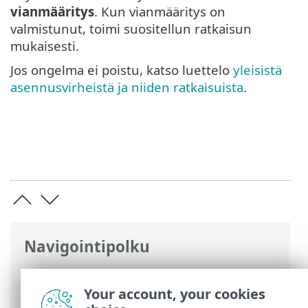
vianmääritys
. Kun vianmääritys on
valmistunut, toimi suositellun ratkaisun
mukaisesti.
Jos ongelma ei poistu, katso luettelo
yleisistä
asennusvirheistä ja niiden ratkaisuista
.
Navigointipolku
ESET-online-ohje
>
ESET Smart Security
Premium
>
Asennus
> Asennuksen
Your account, your cookies