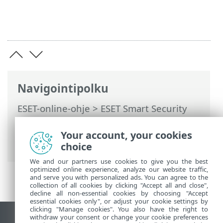
Navigointipolku
ESET-online-ohje
>
ESET Smart Security
Premium
>
Tuotteen ESET Smart Security
Premium käsitteleminen
>
ESET HOME -
Your account, your cookies
tili
> Yhdistä ESET HOME-palveluun
choice
We and our partners use cookies to give you the best
optimized online experience, analyze our website traffic,
and serve you with personalized ads. You can agree to the
collection of all cookies by clicking "Accept all and close",
decline all non-essential cookies by choosing "Accept
essential cookies only", or adjust your cookie settings by
clicking "Manage cookies". You also have the right to
withdraw your consent or change your cookie preferences
Näytä tietokonesivusto