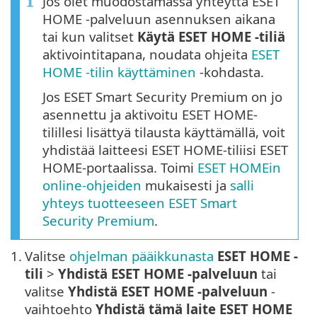
Jos olet muodostamassa yhteyttä ESET
HOME -palveluun asennuksen aikana
tai kun valitset
Käytä ESET HOME -tiliä
aktivointitapana, noudata ohjeita
ESET
HOME -tilin käyttäminen
-kohdasta.
Jos ESET Smart Security Premium on jo
asennettu ja aktivoitu ESET HOME-
tilillesi lisättyä tilausta käyttämällä, voit
yhdistää laitteesi ESET HOME-tiliisi ESET
HOME-portaalissa. Toimi
ESET HOMEin
online-ohjeiden
mukaisesti ja
salli
yhteys tuotteeseen ESET Smart
Security Premium
.
1.
Valitse
ohjelman pääikkunasta
ESET HOME -
tili
>
Yhdistä ESET HOME -palveluun
tai
valitse
Yhdistä ESET HOME -palveluun
-
vaihtoehto
Yhdistä tämä laite ESET HOME