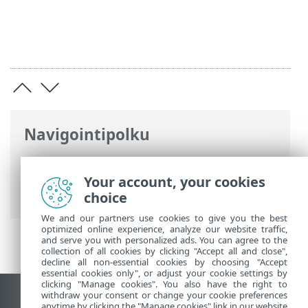
Navigointipolku
ESET-online-ohje
>
ESET Smart Security
Premium
>
Tuoteaktivointi
> Käytä ESET
Your account, your cookies
HOME-tiliä
choice
We and our partners use cookies to give you the best
optimized online experience, analyze our website traffic,
and serve you with personalized ads. You can agree to the
collection of all cookies by clicking "Accept all and close",
decline all non-essential cookies by choosing "Accept
essential cookies only", or adjust your cookie settings by
clicking "Manage cookies". You also have the right to
withdraw your consent or change your cookie preferences
Näytä tietokonesivusto
anytime by clicking the "Manage cookies" link in our website