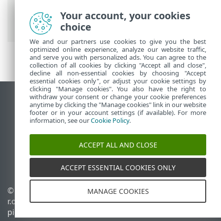
Premium käsitteleminen
>
ESET HOME -
tili
>
Yhdistä ESET HOME-palveluun
>
Your account, your cookies
Kirjaudu ESET HOME-palveluun
choice
We and our partners use cookies to give you the best
optimized online experience, analyze our website traffic,
and serve you with personalized ads. You can agree to the
collection of all cookies by clicking "Accept all and close",
decline all non-essential cookies by choosing "Accept
essential cookies only", or adjust your cookie settings by
clicking "Manage cookies". You also have the right to
withdraw your consent or change your cookie preferences
Näytä tietokonesivusto
anytime by clicking the "Manage cookies" link in our website
footer or in your account settings (if available). For more
End of Life
information, see our
Cookie Policy
.
ESET-tietämyskanta
ESET-foorumi
ACCEPT ALL AND CLOSE
ESET Status Portal
Alueellinen tuki
ACCEPT ESSENTIAL COOKIES ONLY
© 1992 - 2026 ESET, spol. s
Evästeiden hallinta
MANAGE COOKIES
r.o. – Kaikki oikeudet
Evästekäytäntö
pidätetään.