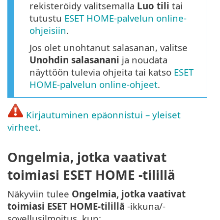
rekisteröidy valitsemalla
Luo tili
tai
tutustu
ESET HOME-palvelun online-
ohjeisiin
.
Jos olet unohtanut salasanan, valitse
Unohdin salasanani
ja noudata
näyttöön tulevia ohjeita tai katso
ESET
HOME-palvelun online-ohjeet
.
Kirjautuminen epäonnistui – yleiset
virheet
.
Ongelmia, jotka vaativat
toimiasi ESET HOME -tilillä
Näkyviin tulee
Ongelmia, jotka vaativat
toimiasi ESET HOME-tilillä
-ikkuna/-
sovellusilmoitus, kun: