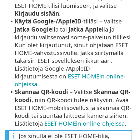
ESET HOME-tilisi luomiseen, ja valitse
Kirjaudu sisään
.
Käytä
Google
-/
AppleID
-tiliäsi – Valitse
•
Jatka
Google
lla tai
Jatka
Apple
lla ja
kirjaudu valitsemasi some-palvelun tilillesi.
Kun olet kirjautunut, sinut ohjataan ESET
HOME-vahvistussivulle. Jatka siirtymällä
takaisin ESET-sovelluksen ikkunaan.
Lisätietoja
Google
-/
AppleID
-
kirjautumisesta on
ESET HOMEin online-
ohjeissa
.
Skannaa QR-koodi
– Valitse
Skannaa QR-
•
koodi
, niin QR-koodi tulee näkyviin. Avaa
ESET HOME-mobiilisovellus ja skannaa QR-
koodi tai suuntaa laitteesi kamera siihen.
Lisätietoja
ESET HOMEin online-ohjeissa
.
Jos sinulla ei ole ESET HOME-tiliä,