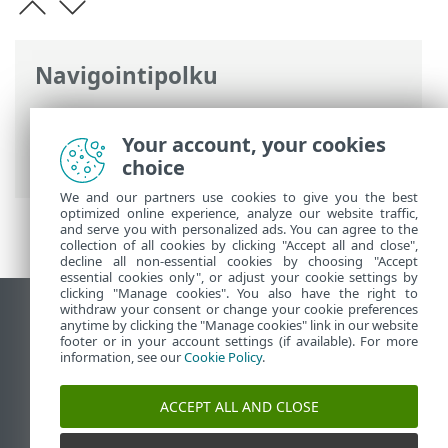
Navigointipolku
ESET-online-ohje
>
ESET Smart Security
Premium
>
Tuoteaktivointi
> Aktivoi
Your account, your cookies
ilmainen kokeilujakso
choice
We and our partners use cookies to give you the best
optimized online experience, analyze our website traffic,
and serve you with personalized ads. You can agree to the
collection of all cookies by clicking "Accept all and close",
decline all non-essential cookies by choosing "Accept
essential cookies only", or adjust your cookie settings by
clicking "Manage cookies". You also have the right to
withdraw your consent or change your cookie preferences
Näytä tietokonesivusto
anytime by clicking the "Manage cookies" link in our website
footer or in your account settings (if available). For more
End of Life
information, see our
Cookie Policy
.
ESET-tietämyskanta
ESET-foorumi
ACCEPT ALL AND CLOSE
ESET Status Portal
Alueellinen tuki