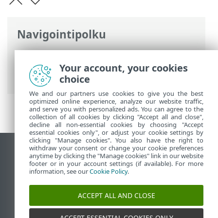
Navigointipolku
ESET-online-ohje
>
ESET Smart Security
Premium
>
Tuoteaktivointi
>
Your account, your cookies
Käyttöehtojen hyväksyminen
choice
We and our partners use cookies to give you the best
optimized online experience, analyze our website traffic,
and serve you with personalized ads. You can agree to the
collection of all cookies by clicking "Accept all and close",
decline all non-essential cookies by choosing "Accept
essential cookies only", or adjust your cookie settings by
clicking "Manage cookies". You also have the right to
withdraw your consent or change your cookie preferences
Näytä tietokonesivusto
anytime by clicking the "Manage cookies" link in our website
footer or in your account settings (if available). For more
End of Life
information, see our
Cookie Policy
.
ESET-tietämyskanta
ESET-foorumi
ACCEPT ALL AND CLOSE
ESET Status Portal
Alueellinen tuki
ACCEPT ESSENTIAL COOKIES ONLY