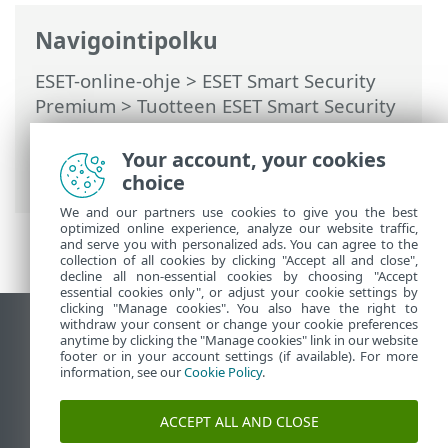
Navigointipolku
ESET-online-ohje
>
ESET Smart Security
Premium
>
Tuotteen ESET Smart Security
Premium käsitteleminen
>
ESET HOME -
tili
>
Yhdistä ESET HOME-palveluun
>
Your account, your cookies
Lisää laite ESET HOME-palveluun
choice
We and our partners use cookies to give you the best
optimized online experience, analyze our website traffic,
and serve you with personalized ads. You can agree to the
collection of all cookies by clicking "Accept all and close",
decline all non-essential cookies by choosing "Accept
essential cookies only", or adjust your cookie settings by
clicking "Manage cookies". You also have the right to
withdraw your consent or change your cookie preferences
Näytä tietokonesivusto
anytime by clicking the "Manage cookies" link in our website
footer or in your account settings (if available). For more
End of Life
information, see our
Cookie Policy
.
ESET-tietämyskanta
ESET-foorumi
ACCEPT ALL AND CLOSE
ESET Status Portal