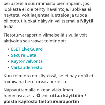
perusteella suurimmasta pienimpään. Jos
luokasta ei ole tehty havaintoja, luokkaa ei
näytetä. Voit laajentaa luetteloa ja tuoda
piilotetut luokat näkyvin valitsemalla
Näytä
lisää
.
Tietoturvaraportin viimeisellä sivulla voit
aktivoida seuraavat toiminnot:
ESET LiveGuard
•
Secure Data
•
Käytönvalvonta
•
Varkaudenesto
•
Kun toiminto on käytössä, se ei näy enää ei
toimivana tietoturvaraportissa.
Napsauttamalla oikean yläkulman
hammasratasta
voit
ottaa käyttöön /
poista käytöstä tietoturvaraportin