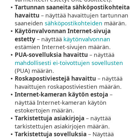
Tartunnan saaneita sähköpostikohteita
•
havaittu
– näyttää havaittujen tartunnan
saaneiden
sähköpostikohteiden
määrän.
Käytönvalvonnan Internet-sivuja
•
estetty
– näyttää
käytönvalvonnan
estämien Internet-sivujen määrän.
PUA-sovelluksia havaittu
– näyttää
•
mahdollisesti ei-toivottujen sovellusten
(PUA) määrän.
Roskapostiviestejä havaittu
– näyttää
•
havaittujen roskapostiviestien määrän.
Internet-kameran käytön estoja
–
•
näyttää Internet-kameran käytön
estokertojen määrän.
Tarkistettuja asiakirjoja
– näyttää
•
tarkistettujen asiakirjojen määrän.
Tarkistettuja sovelluksia
– Näyttää
•