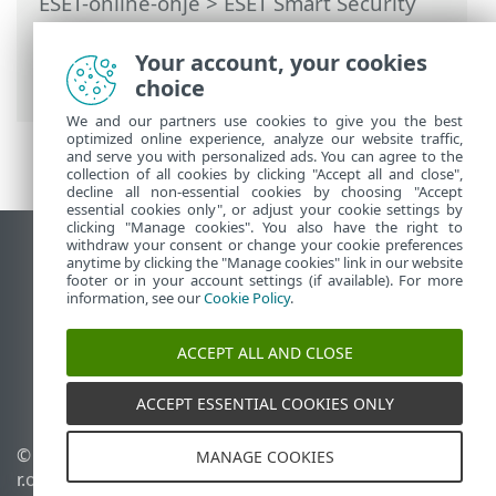
ESET-online-ohje
>
ESET Smart Security
Premium
>
Tuotteen ESET Smart Security
Premium käsitteleminen
>
Työkalut
>
Your account, your cookies
Tietoturvaraportti
choice
We and our partners use cookies to give you the best
optimized online experience, analyze our website traffic,
and serve you with personalized ads. You can agree to the
collection of all cookies by clicking "Accept all and close",
decline all non-essential cookies by choosing "Accept
essential cookies only", or adjust your cookie settings by
clicking "Manage cookies". You also have the right to
withdraw your consent or change your cookie preferences
Näytä tietokonesivusto
anytime by clicking the "Manage cookies" link in our website
footer or in your account settings (if available). For more
End of Life
information, see our
Cookie Policy
.
ESET-tietämyskanta
ESET-foorumi
ACCEPT ALL AND CLOSE
ESET Status Portal
Alueellinen tuki
ACCEPT ESSENTIAL COOKIES ONLY
© 1992 - 2026 ESET, spol. s
Evästeiden hallinta
MANAGE COOKIES
r.o. – Kaikki oikeudet
Evästekäytäntö