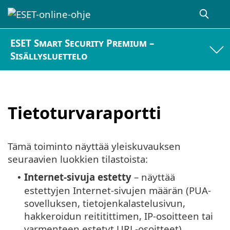
ESET Smart Security Premium –
Sisällysluettelo
Tietoturvaraportti
Tämä toiminto näyttää yleiskuvauksen
seuraavien luokkien tilastoista:
Internet-sivuja estetty
– näyttää
•
estettyjen Internet-sivujen määrän (PUA-
sovelluksen, tietojenkalastelusivun,
hakkeroidun reititittimen, IP-osoitteen tai
varmenteen estetyt URL-osoitteet).