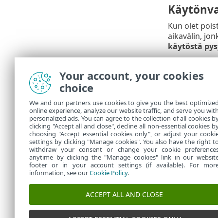
Käytönv
Kun olet poi
aikavälin, jo
käytöstä pys
Tuotteen ESET
Käyttöasetuk
Your account, your cookies
salasanalla
,
choice
tavallisiin kä
We and our partners use cookies to give you the best optimize
Käytönv
online experience, analyze our website traffic, and serve you wit
personalized ads. You can agree to the collection of all cookies b
palomu
clicking "Accept all and close", decline all non-essential cookies b
choosing "Accept essential cookies only", or adjust your cooki
settings by clicking "Manage cookies". You also have the right t
withdraw your consent or change your cookie preference
anytime by clicking the "Manage cookies" link in our websit
footer or in your account settings (if available). For mor
information, see our
Cookie Policy
.
ACCEPT ALL AND CLOSE