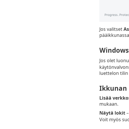
Jos valitset
As
pääikkunassa
Windows-
Jos olet luonu
käytönvalvonn
luettelon tili
Ikkunan 
Lisää verkko
mukaan.
Näytä lokit
–
Voit myös suo