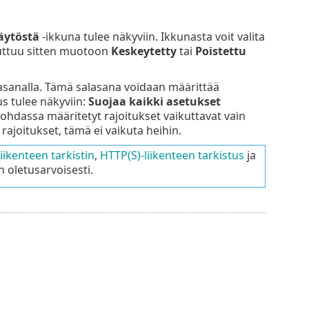
äytöstä
-ikkuna tulee näkyviin. Ikkunasta voit valita
uuttuu sitten muotoon
Keskeytetty
tai
Poistettu
asanalla. Tämä salasana voidaan määrittää
us tulee näkyviin:
Suojaa kaikki asetukset
ohdassa määritetyt rajoitukset vaikuttavat vain
i rajoitukset, tämä ei vaikuta heihin.
iikenteen tarkistin
,
HTTP(S)-liikenteen tarkistus
ja
 oletusarvoisesti.