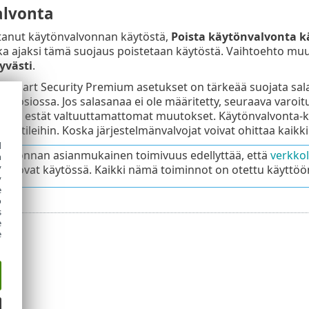
alvonta
stanut käytönvalvonnan käytöstä,
Poista käytönvalvonta k
nka ajaksi tämä suojaus poistetaan käytöstä. Vaihtoehto m
yvästi
.
 Smart Security Premium asetukset on tärkeää suojata sal
set
-osiossa. Jos salasanaa ei ole määritetty, seuraava varoit
 jotta estät valtuuttamattomat muutokset. Käytönvalvonta-k
yttäjätileihin. Koska järjestelmänvalvojat voivat ohittaa kaikk
d
alvonnan asianmukainen toimivuus edellyttää, että
verkkol
h
y
uri
ovat käytössä. Kaikki nämä toiminnot on otettu käyttöön
y
e
o
s
e
e