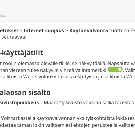
etukset
>
Internet-suojaus
>
Käytönvalvonta
tuotteen E
 seuraavaa:
käyttäjätilit
t roolin olemassa olevalle tilille, se näkyy täällä. Napsauta 
an viereen tulee näkyviin vihreä valintamerkki
. Vali
n sallituista Web-sivuluokista sekä estetyistä ja sallituista We
alaosan sisältö
sivustopoikkeus
– Määrätty sivusto voidaan sallia tai estä
 Voit tarkastella käytönvalvonnan yksityiskohtaista lokia (estety
dattaa tämän lokin valitsemiesi ehtojen perusteella valits