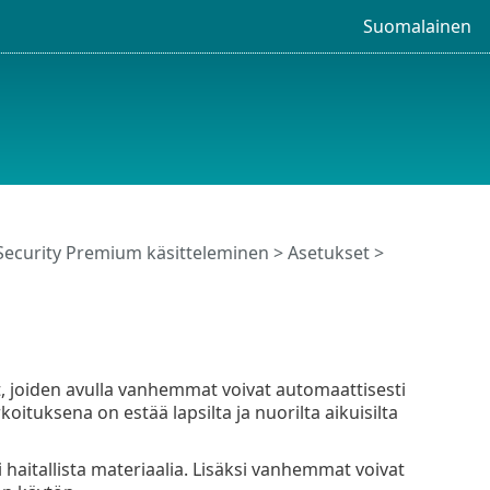
Suomalainen
Security Premium käsitteleminen
>
Asetukset
>
, joiden avulla vanhemmat voivat automaattisesti
rkoituksena on estää lapsilta ja nuorilta aikuisilta
i haitallista materiaalia. Lisäksi vanhemmat voivat