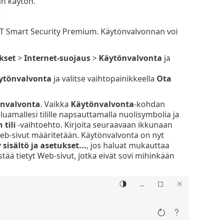
an käytön.
:
ET Smart Security Premium. Käytönvalvonnan voi
kset
>
Internet-suojaus
>
Käytönvalvonta
ja
ytönvalvonta
ja valitse vaihtopainikkeella
Ota
nvalvonta
. Vaikka
Käytönvalvonta
-kohdan
uamallesi tilille napsauttamalla nuolisymbolia ja
tili
-vaihtoehto. Kirjoita seuraavaan ikkunaan
 Web-sivut määritetään. Käytönvalvonta on nyt
 sisältö ja asetukset...
, jos haluat mukauttaa
 estää tietyt Web-sivut, jotka eivät sovi mihinkään