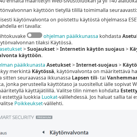
i 40 ennalta määritetyn Web-sivustoluokan ja yli 140 alaluok
tönvalvonnan käyttöön tietyllä tilillä toimimalla seuraavasti
isesti käytönvalvonta on poistettu käytöstä ohjelmassa ES
ahdella eri tavalla:
vaihtokuvake
ohjelman pääikkunassa
kohdasta
Asetu
tönvalvonnan tilaksi Käytössä.
äasetukset
>
Suojaukset
>
Internetin käytön suojaus
>
Kä
alvonta käyttöön
.
elman pääikkunasta
Asetukset
>
Internet-suojaus
>
Käytö
äkyy merkintä
Käytössä
, käytönvalvonta on määritettävä hal
la sitten seuraavassa ikkunassa
Lapsen tili
- tai
Vanhemman 
, jonka perusteella käyttötaso ja suositellut iälle sopivat
äritetyllä käyttäjätilillä. Valitse tilin nimen kohdalta
Estetty
ai estettyjä luokkia
Luokat
-välilehdessä. Jos haluat sallia tai
valitse
Poikkeukset
-välilehti.