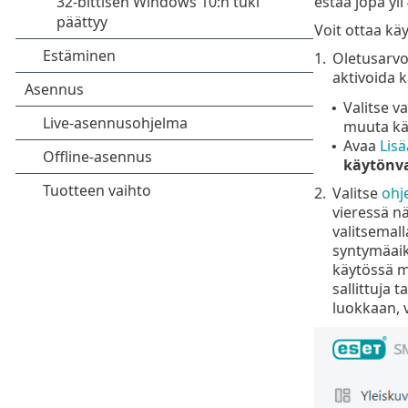
estää jopa yl
Voit ottaa käy
1.
Oletusarvo
aktivoida k
Valitse 
•
muuta käy
Avaa
Lis
•
käytönv
2.
Valitse
ohj
vieressä n
valitsemal
syntymäaika
käytössä mä
sallittuja t
luokkaan, 