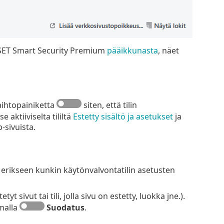
SET Smart Security Premium
pääikkunasta
, näet
vaihtopainiketta
siten, että tilin
tse aktiiviselta tililtä
Estetty sisältö ja asetukset
ja
b-sivuista.
ä erikseen kunkin käytönvalvontatilin asetusten
t sivut tai tili, jolla sivu on estetty, luokka jne.).
emalla
Suodatus
.