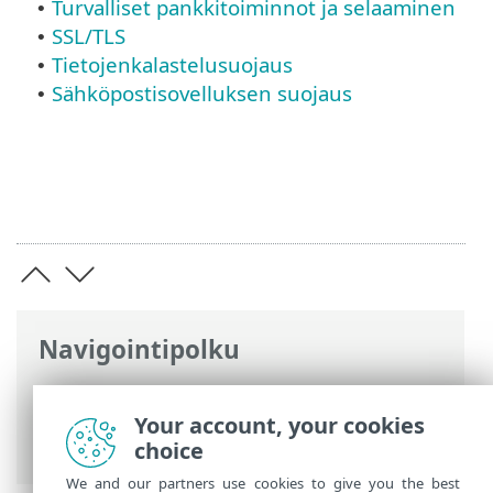
Turvalliset pankkitoiminnot ja selaaminen
•
SSL/TLS
•
Tietojenkalastelusuojaus
•
Sähköpostisovelluksen suojaus
•
Navigointipolku
ESET-online-ohje
>
ESET Smart Security
Premium
>
Lisäasetukset
>
Tarkistaa
>
Your account, your cookies
Verkkoliikenteen tarkistin
choice
We and our partners use cookies to give you the best