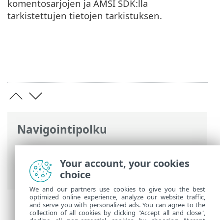
komentosarjojen ja AMSI SDK:lla
tarkistettujen tietojen tarkistuksen.
Navigointipolku
ESET-online-ohje
>
ESET Smart Security
Premium
>
Lisäasetukset
>
Tarkistaa
>
Your account, your cookies
Antimalware Scan Interface (AMSI)
choice
We and our partners use cookies to give you the best
optimized online experience, analyze our website traffic,
and serve you with personalized ads. You can agree to the
collection of all cookies by clicking "Accept all and close",