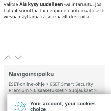
Valitse
Älä kysy uudelleen
-valintaruutu, jos
haluat suorittaa toimenpiteen automaattisesti
viestiä näyttämättä seuraavilla kerroilla.
Navigointipolku
ESET-online-ohje
>
ESET Smart Security
Premium
>
Lisäasetukset
>
Suojaukset
>
Sähköpostisovelluksen suojaus
>
Osoitelistojen hallinta
>
Osoiteluettelot
>
Your account, your cookies
Osoitteiden käsittelyn tulos
choice