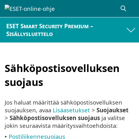
ESET Smart Security Premium –
Sisällysluettelo
Sähköpostisovelluksen
suojaus
Jos haluat määrittää sähköpostisovelluksen
suojauksen, avaa
Lisäasetukset
>
Suojaukset
>
Sähköpostisovelluksen suojaus
ja valitse
jokin seuraavista määritysvaihtoehdoista:
Postiliikennesuojaus
•