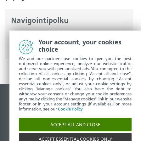
Navigointipolku
ESET-online-ohje
>
ESET Smart Security
Premium
>
Lisäasetukset
>
Suojaukset
>
Your account, your cookies
Sähköpostisovelluksen suojaus
choice
We and our partners use cookies to give you the best
optimized online experience, analyze our website traffic,
and serve you with personalized ads. You can agree to the
collection of all cookies by clicking "Accept all and close",
decline all non-essential cookies by choosing "Accept
essential cookies only", or adjust your cookie settings by
clicking "Manage cookies". You also have the right to
withdraw your consent or change your cookie preferences
Näytä tietokonesivusto
anytime by clicking the "Manage cookies" link in our website
footer or in your account settings (if available). For more
End of Life
information, see our
Cookie Policy
.
ESET-tietämyskanta
ESET-foorumi
ACCEPT ALL AND CLOSE
ESET Status Portal
Alueellinen tuki
ACCEPT ESSENTIAL COOKIES ONLY