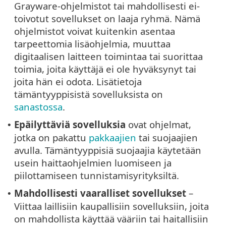
Grayware-ohjelmistot tai mahdollisesti ei-
toivotut sovellukset on laaja ryhmä. Nämä
ohjelmistot voivat kuitenkin asentaa
tarpeettomia lisäohjelmia, muuttaa
digitaalisen laitteen toimintaa tai suorittaa
toimia, joita käyttäjä ei ole hyväksynyt tai
joita hän ei odota. Lisätietoja
tämäntyyppisistä sovelluksista on
sanastossa
.
Epäilyttäviä sovelluksia
ovat ohjelmat,
•
jotka on pakattu
pakkaajien
tai suojaajien
avulla. Tämäntyyppisiä suojaajia käytetään
usein haittaohjelmien luomiseen ja
piilottamiseen tunnistamisyrityksiltä.
Mahdollisesti vaaralliset sovellukset
–
•
Viittaa laillisiin kaupallisiin sovelluksiin, joita
on mahdollista käyttää vääriin tai haitallisiin