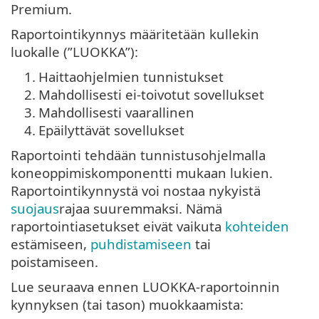
Premium.
Raportointikynnys määritetään kullekin
luokalle (”LUOKKA”):
1.
Haittaohjelmien tunnistukset
2.
Mahdollisesti ei-toivotut sovellukset
3.
Mahdollisesti vaarallinen
4.
Epäilyttävät sovellukset
Raportointi tehdään tunnistusohjelmalla
koneoppimiskomponentti mukaan lukien.
Raportointikynnystä voi nostaa nykyistä
suojaus
rajaa suuremmaksi. Nämä
raportointiasetukset eivät vaikuta
kohteiden
estämiseen,
puhdistamiseen
tai
poistamiseen.
Lue seuraava ennen LUOKKA-raportoinnin
kynnyksen (tai tason) muokkaamista: