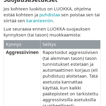
Jos kohteen luokitus on LUOKKA, ohjelma
estää kohteen ja
puhdistaa
sen poistaa sen tai
siirtää sen
karanteeniin
.
Lue seuraava ennen LUOKKA-suojauksen
kynnyksen (tai tason) muokkaamista:
Kynnys
Selitys
Aggressiivinen
Raportoidut aggressiivisen
(tai alemman tason) tason
tunnistukset estetään ja
automaattinen korjaus (eli
puhdistus) aloitetaan. Tätä
asetusta kannattaa
käyttää, kun kaikki
päätepisteet on tarkistettu
aggressiivisilla asetuksilla
ja virheellisesti