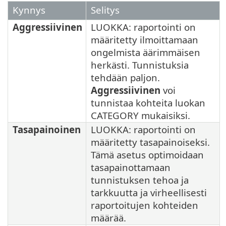
Kynnys
Selitys
Aggressiivinen
LUOKKA: raportointi on
määritetty ilmoittamaan
ongelmista äärimmäisen
herkästi. Tunnistuksia
tehdään paljon.
Aggressiivinen
voi
tunnistaa kohteita luokan
CATEGORY mukaisiksi.
Tasapainoinen
LUOKKA: raportointi on
määritetty tasapainoiseksi.
Tämä asetus optimoidaan
tasapainottamaan
tunnistuksen tehoa ja
tarkkuutta ja virheellisesti
raportoitujen kohteiden
määrää.