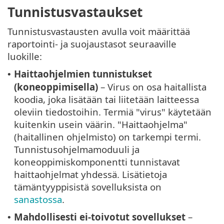
Tunnistusvastaukset
Tunnistusvastausten avulla voit määrittää
raportointi- ja suojaustasot seuraaville
luokille:
Haittaohjelmien tunnistukset
•
(koneoppimisella)
– Virus on osa haitallista
koodia, joka lisätään tai liitetään laitteessa
oleviin tiedostoihin. Termiä "virus" käytetään
kuitenkin usein väärin. "Haittaohjelma"
(haitallinen ohjelmisto) on tarkempi termi.
Tunnistusohjelmamoduuli ja
koneoppimiskomponentti tunnistavat
haittaohjelmat yhdessä. Lisätietoja
tämäntyyppisistä sovelluksista on
sanastossa
.
Mahdollisesti ei-toivotut sovellukset
–
•