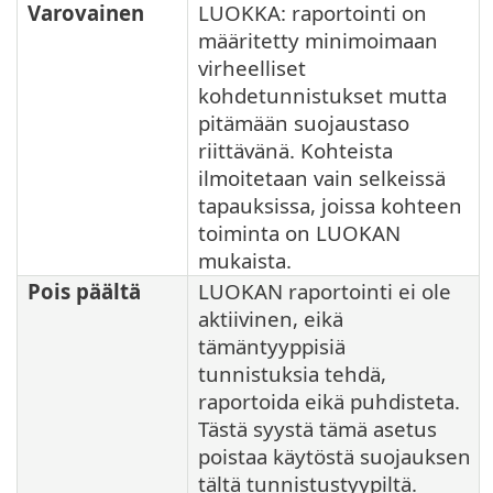
Varovainen
LUOKKA: raportointi on
määritetty minimoimaan
virheelliset
kohdetunnistukset mutta
pitämään suojaustaso
riittävänä. Kohteista
ilmoitetaan vain selkeissä
tapauksissa, joissa kohteen
toiminta on LUOKAN
mukaista.
Pois päältä
LUOKAN raportointi ei ole
aktiivinen, eikä
tämäntyyppisiä
tunnistuksia tehdä,
raportoida eikä puhdisteta.
Tästä syystä tämä asetus
poistaa käytöstä suojauksen
tältä tunnistustyypiltä.