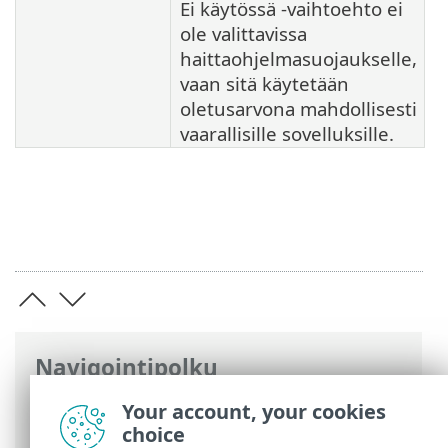
Ei käytössä -vaihtoehto ei
ole valittavissa
haittaohjelmasuojaukselle,
vaan sitä käytetään
oletusarvona mahdollisesti
vaarallisille sovelluksille.
Navigointipolku
ESET-online-ohje
>
ESET Smart Security
Your account, your cookies
Premium
>
Lisäasetukset
> Suojaukset
choice