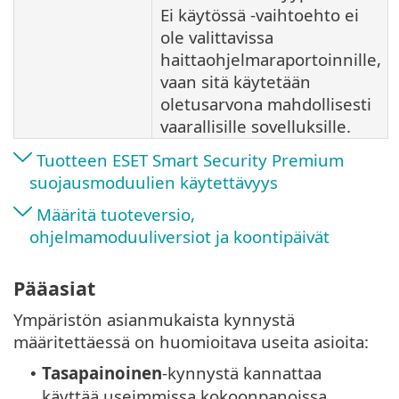
Ei käytössä -vaihtoehto ei
ole valittavissa
haittaohjelmaraportoinnille,
vaan sitä käytetään
oletusarvona mahdollisesti
vaarallisille sovelluksille.
Tuotteen ESET Smart Security Premium
suojausmoduulien käytettävyys
Määritä tuoteversio,
ohjelmamoduuliversiot ja koontipäivät
Pääasiat
Ympäristön asianmukaista kynnystä
määritettäessä on huomioitava useita asioita:
Tasapainoinen
-kynnystä kannattaa
•
käyttää useimmissa kokoonpanoissa.