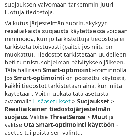
suojauksen valvomaan tarkemmin juuri
luotuja tiedostoja.
Vaikutus järjestelmän suorituskykyyn
reaaliaikaista suojausta käytettäessä voidaan
minimoida, kun jo tarkistettuja tiedostoja ei
tarkisteta toistuvasti (paitsi, jos niitä on
muokattu). Tiedostot tarkistetaan uudelleen
heti tunnistusohjelman päivityksen jälkeen.
Tätä hallitaan
Smart-optimointi
-toiminnolla.
Jos
Smart-optimointi
on poistettu käytöstä,
kaikki tiedostot tarkistetaan aina, kun niitä
käytetään. Voit muokata tätä asetusta
avaamalla
Lisäasetukset
>
Suojaukset
>
Reaaliaikainen tiedostojärjestelmän
suojaus
. Valitse
ThreatSense
>
Muut
ja
valitse
Ota Smart-optimointi käyttöön
-
asetus tai poista sen valinta.