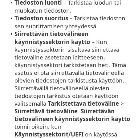
Tiedoston luonti
– Tarkistaa luodun tai
•
muokatun tiedoston.
Tiedoston suoritus
– Tarkistaa tiedoston
•
sen suorittamisen yhteydessä.
Siirrettävän tietovälineen
•
käynnistyssektorin käyttö
– Kun
käynnistyssektorin sisältävä siirrettävä
tietoväline asetetaan laitteeseen,
käynnistyssektori tarkistetaan heti. Tämä
asetus ei ota siirrettävällä tietovälineellä
olevien tiedostojen tarkistusta käyttöön.
Siirrettävällä tietovälineellä olevien
tiedostojen tarkistus otetaan käyttöön
valitsemalla
Tarkistettava tietoväline
>
Siirrettävä tietoväline
.
Siirrettävän
tietovälineen käynnistyssektorin käyttö
toimii oikein, kun
Käynnistyssektorit/UEFI
on käytössä