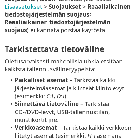
Lisäasetukset
>
Suojaukset
>
Reaaliaikainen
tiedostojärjestelmän suojaus
>
Reaaliaikainen tiedostojärjestelmän
suojaus
) ei kannata poistaa käytöstä.
Tarkistettava tietoväline
Oletusarvoisesti mahdollisia uhkia etsitään
kaikista tallennusvälinetyypeistä:
Paikalliset asemat
– Tarkistaa kaikki
•
järjestelmäasemat ja kiinteät kiintolevyt
(esimerkki:
C:\
,
D:\
).
Siirrettävä tietoväline
– Tarkistaa
•
CD-/DVD-levyt, USB-tallennustilan,
muistikortit jne.
Verkkoasemat
– Tarkistaa kaikki verkkoon
•
liitetyt asemat (esimerkki:
H:\
asemana