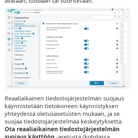
avataan, luodaan tai suoritetaan.
Reaaliaikainen tiedostojärjestelmän suojaus
käynnistetään tietokoneen käynnistyksen
yhteydessä oletusasetusten mukaan, ja se
suojaa tiedostojärjestelmää keskeytyksettä.
Ota reaaliaikainen tiedostojärjestelmän
suojaus käyttöön
-asetusta (kohdassa