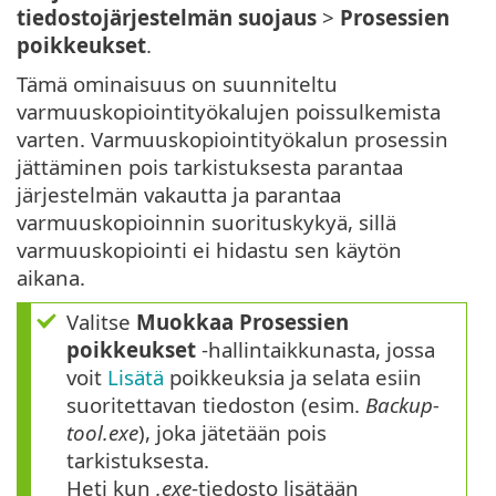
tiedostojärjestelmän suojaus
>
Prosessien
poikkeukset
.
Tämä ominaisuus on suunniteltu
varmuuskopiointityökalujen poissulkemista
varten. Varmuuskopiointityökalun prosessin
jättäminen pois tarkistuksesta parantaa
järjestelmän vakautta ja parantaa
varmuuskopioinnin suorituskykyä, sillä
varmuuskopiointi ei hidastu sen käytön
aikana.
Valitse
Muokkaa
Prosessien
poikkeukset
-hallintaikkunasta, jossa
voit
Lisätä
poikkeuksia ja selata esiin
suoritettavan tiedoston (esim.
Backup-
tool.exe
), joka jätetään pois
tarkistuksesta.
Heti kun
.exe
-tiedosto lisätään