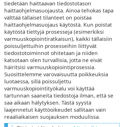
tiedetään haittaavan tiedostotason
haittaohjelmasuojausta. Ainoa tehokas tapa
välttää tällaiset tilanteet on poistaa
haittaohjelmasuojaus käytöstä. Kun poistat
käytöstä tiettyjä prosesseja (esimerkiksi
varmuuskopiointiratkaisun), kaikki tällaisiin
poissuljettuihin prosesseihin liittyvät
tiedostotoiminnot ohitetaan ja niiden
katsotaan olen turvallisia, jotta ne eivät
häiritsisi varmuuskopiointiprosessia.
Suosittelemme varovaisuutta poikkeuksia
luotaessa, sillä poissuljettu
varmuuskopiointityökalu voi käyttää
tartunnan saaneita tiedostoja ilman, että se
saa aikaan hälytyksen. Tästä syystä
laajennetut käyttöoikeudet sallitaan vain
reaaliaikaisen suojauksen moduulissa.