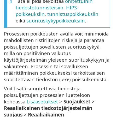
Tätä ei pidä sekoittaa
ohitettuihin
tiedostotunnisteisiin
,
HIPS-
poikkeuksiin
,
tunnistuspoikkeuksiin
eikä
suorituskykypoikkeuksiin
.
Prosessien poikkeusten avulla voit minimoida
mahdollisten ristiriitojen riskejä ja parantaa
poissuljettujen sovellusten suorituskykyä,
millä on positiivinen vaikutus
käyttöjärjestelmän yleiseen suorituskykyyn ja
vakauteen. Prosessin tai sovelluksen
määrittäminen poikkeukseksi tarkoittaa sen
suoritettavan tiedoston (
.exe
) poissulkemista.
Voit lisätä suoritettavia tiedostoja
poissuljettujen prosessien luetteloon
kohdassa
Lisäasetukset
>
Suojaukset
>
Reaaliaikainen tiedostojärjestelmän
suojaus
>
Reaaliaikainen