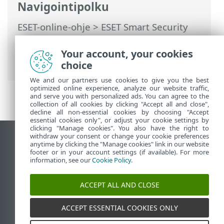
Navigointipolku
ESET-online-ohje
>
ESET Smart Security
Premium
>
Lisäasetukset
>
Suojaukset
>
Reaaliaikainen tiedostojärjestelmän
Your account, your cookies
suojaus
> Prosessien poikkeukset
choice
We and our partners use cookies to give you the best
optimized online experience, analyze our website traffic,
and serve you with personalized ads. You can agree to the
collection of all cookies by clicking "Accept all and close",
decline all non-essential cookies by choosing "Accept
essential cookies only", or adjust your cookie settings by
clicking "Manage cookies". You also have the right to
withdraw your consent or change your cookie preferences
Näytä tietokonesivusto
anytime by clicking the "Manage cookies" link in our website
footer or in your account settings (if available). For more
End of Life
information, see our
Cookie Policy
.
ESET-tietämyskanta
ESET-foorumi
ACCEPT ALL AND CLOSE
ESET Status Portal
Alueellinen tuki
ACCEPT ESSENTIAL COOKIES ONLY