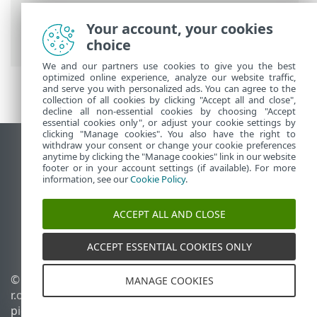
Premium
>
Lisäasetukset
>
Suojaukset
>
ThreatSense
> Muut ThreatSense-
Your account, your cookies
parametrit
choice
We and our partners use cookies to give you the best
optimized online experience, analyze our website traffic,
and serve you with personalized ads. You can agree to the
collection of all cookies by clicking "Accept all and close",
decline all non-essential cookies by choosing "Accept
essential cookies only", or adjust your cookie settings by
clicking "Manage cookies". You also have the right to
withdraw your consent or change your cookie preferences
Näytä tietokonesivusto
anytime by clicking the "Manage cookies" link in our website
footer or in your account settings (if available). For more
End of Life
information, see our
Cookie Policy
.
ESET-tietämyskanta
ESET-foorumi
ACCEPT ALL AND CLOSE
ESET Status Portal
Alueellinen tuki
ACCEPT ESSENTIAL COOKIES ONLY
© 1992 - 2026 ESET, spol. s
Evästeiden hallinta
MANAGE COOKIES
r.o. – Kaikki oikeudet
Evästekäytäntö
pidätetään.