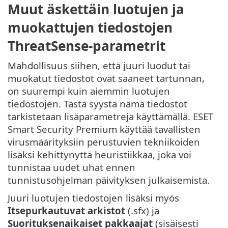
Muut äskettäin luotujen ja
muokattujen tiedostojen
ThreatSense-parametrit
Mahdollisuus siihen, että juuri luodut tai
muokatut tiedostot ovat saaneet tartunnan,
on suurempi kuin aiemmin luotujen
tiedostojen. Tästä syystä nämä tiedostot
tarkistetaan lisäparametreja käyttämällä. ESET
Smart Security Premium käyttää tavallisten
virusmäärityksiin perustuvien tekniikoiden
lisäksi kehittynyttä heuristiikkaa, joka voi
tunnistaa uudet uhat ennen
tunnistusohjelman päivityksen julkaisemista.
Juuri luotujen tiedostojen lisäksi myös
Itsepurkautuvat arkistot
(.sfx) ja
Suorituksenaikaiset pakkaajat
(sisäisesti