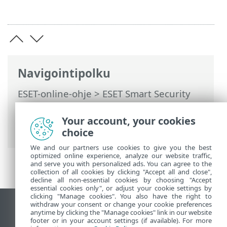
Navigointipolku
ESET-online-ohje
>
ESET Smart Security
Premium
>
Lisäasetukset
>
Suojaukset
>
Sähköpostisovelluksen suojaus
>
Your account, your cookies
Osoitelistojen hallinta
> Osoiteluettelot
choice
We and our partners use cookies to give you the best
optimized online experience, analyze our website traffic,
and serve you with personalized ads. You can agree to the
collection of all cookies by clicking "Accept all and close",
decline all non-essential cookies by choosing "Accept
essential cookies only", or adjust your cookie settings by
clicking "Manage cookies". You also have the right to
withdraw your consent or change your cookie preferences
Näytä tietokonesivusto
anytime by clicking the "Manage cookies" link in our website
footer or in your account settings (if available). For more
End of Life