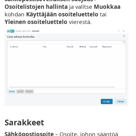
Osoitelistojen hallinta
ja valitse
Muokkaa
kohdan
Käyttäjään osoiteluettelo
tai
Yleinen osoiteluettelo
vierestä.
Sarakkeet
Sähköpostiosoite
– Osoite, johon sääntöä