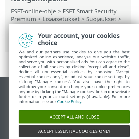
ESET-online-ohje
>
ESET Smart Security
Premium
>
Lisäasetukset
>
Suojaukset
>
Sähköpostisovelluksen suojaus
>
Sähköpostilaatikon suojaus
>
Integroinnit
Your account, your cookies
> Tarkista viestit uudelleen
choice
We and our partners use cookies to give you the best
optimized online experience, analyze our website traffic,
and serve you with personalized ads. You can agree to the
collection of all cookies by clicking "Accept all and close",
decline all non-essential cookies by choosing "Accept
essential cookies only", or adjust your cookie settings by
clicking "Manage cookies". You also have the right to
withdraw your consent or change your cookie preferences
Näytä tietokonesivusto
anytime by clicking the "Manage cookies" link in our website
footer or in your account settings (if available). For more
End of Life
information, see our
Cookie Policy
.
ESET-tietämyskanta
ESET-foorumi
ACCEPT ALL AND CLOSE
ESET Status Portal
Alueellinen tuki
ACCEPT ESSENTIAL COOKIES ONLY