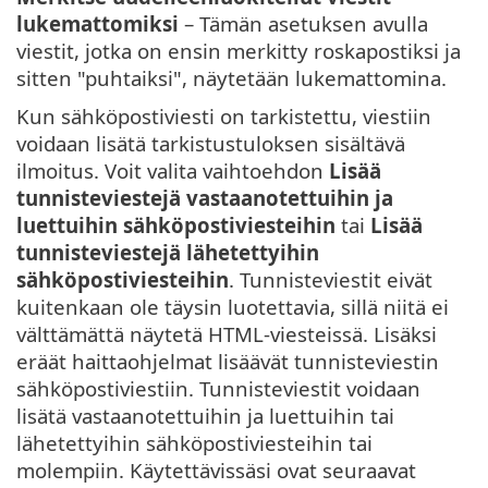
lukemattomiksi
– Tämän asetuksen avulla
viestit, jotka on ensin merkitty roskapostiksi ja
sitten "puhtaiksi", näytetään lukemattomina.
Kun sähköpostiviesti on tarkistettu, viestiin
voidaan lisätä tarkistustuloksen sisältävä
ilmoitus. Voit valita vaihtoehdon
Lisää
tunnisteviestejä vastaanotettuihin ja
luettuihin sähköpostiviesteihin
tai
Lisää
tunnisteviestejä lähetettyihin
sähköpostiviesteihin
. Tunnisteviestit eivät
kuitenkaan ole täysin luotettavia, sillä niitä ei
välttämättä näytetä HTML-viesteissä. Lisäksi
eräät haittaohjelmat lisäävät tunnisteviestin
sähköpostiviestiin. Tunnisteviestit voidaan
lisätä vastaanotettuihin ja luettuihin tai
lähetettyihin sähköpostiviesteihin tai
molempiin. Käytettävissäsi ovat seuraavat