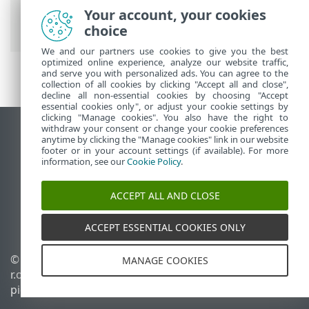
Sähköpostisovelluksen suojaus
>
Your account, your cookies
Sähköpostilaatikon suojaus
> Vastaus
choice
We and our partners use cookies to give you the best
optimized online experience, analyze our website traffic,
and serve you with personalized ads. You can agree to the
collection of all cookies by clicking "Accept all and close",
decline all non-essential cookies by choosing "Accept
essential cookies only", or adjust your cookie settings by
clicking "Manage cookies". You also have the right to
withdraw your consent or change your cookie preferences
Näytä tietokonesivusto
anytime by clicking the "Manage cookies" link in our website
footer or in your account settings (if available). For more
End of Life
information, see our
Cookie Policy
.
ESET-tietämyskanta
ESET-foorumi
ACCEPT ALL AND CLOSE
ESET Status Portal
Alueellinen tuki
ACCEPT ESSENTIAL COOKIES ONLY
© 1992 - 2026 ESET, spol. s
Evästeiden hallinta
MANAGE COOKIES
r.o. – Kaikki oikeudet
Evästekäytäntö
pidätetään.