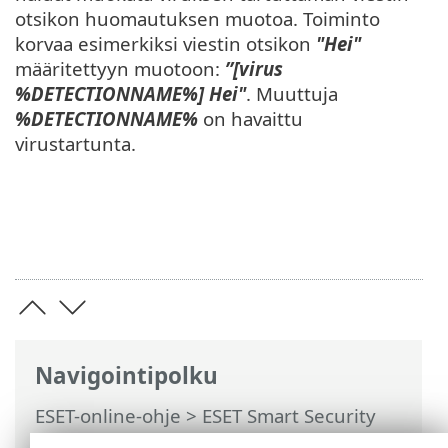
otsikon huomautuksen muotoa. Toiminto
korvaa esimerkiksi viestin otsikon
"Hei"
määritettyyn muotoon:
”[virus
%DETECTIONNAME%] Hei"
. Muuttuja
%DETECTIONNAME%
on havaittu
virustartunta.
Navigointipolku
ESET-online-ohje
>
ESET Smart Security
Premium
>
Lisäasetukset
>
Suojaukset
>