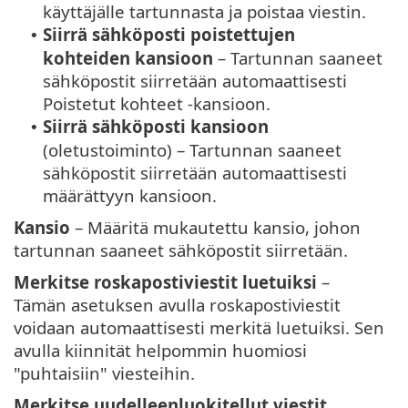
käyttäjälle tartunnasta ja poistaa viestin.
Siirrä sähköposti poistettujen
•
kohteiden kansioon
– Tartunnan saaneet
sähköpostit siirretään automaattisesti
Poistetut kohteet -kansioon.
Siirrä sähköposti kansioon
•
(oletustoiminto) – Tartunnan saaneet
sähköpostit siirretään automaattisesti
määrättyyn kansioon.
Kansio
– Määritä mukautettu kansio, johon
tartunnan saaneet sähköpostit siirretään.
Merkitse roskapostiviestit luetuiksi
–
Tämän asetuksen avulla roskapostiviestit
voidaan automaattisesti merkitä luetuiksi. Sen
avulla kiinnität helpommin huomiosi
"puhtaisiin" viesteihin.
Merkitse uudelleenluokitellut viestit