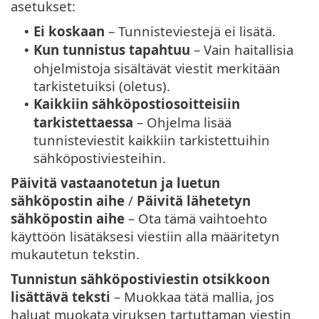
asetukset:
Ei koskaan
– Tunnisteviestejä ei lisätä.
•
Kun tunnistus tapahtuu
– Vain haitallisia
•
ohjelmistoja sisältävät viestit merkitään
tarkistetuiksi (oletus).
Kaikkiin sähköpostiosoitteisiin
•
tarkistettaessa
– Ohjelma lisää
tunnisteviestit kaikkiin tarkistettuihin
sähköpostiviesteihin.
Päivitä vastaanotetun ja luetun
sähköpostin aihe
/
Päivitä lähetetyn
sähköpostin aihe
– Ota tämä vaihtoehto
käyttöön lisätäksesi viestiin alla määritetyn
mukautetun tekstin.
Tunnistun sähköpostiviestin otsikkoon
lisättävä teksti
– Muokkaa tätä mallia, jos
haluat muokata viruksen tartuttaman viestin