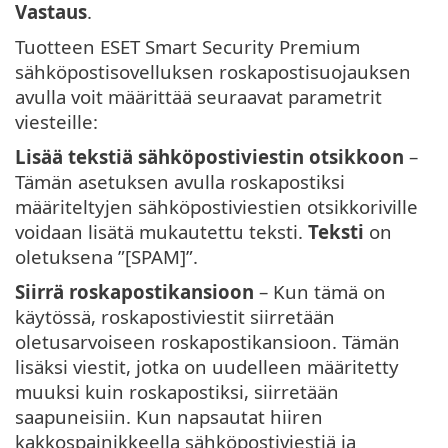
Vastaus
.
Tuotteen ESET Smart Security Premium
sähköpostisovelluksen roskapostisuojauksen
avulla voit määrittää seuraavat parametrit
viesteille:
Lisää tekstiä sähköpostiviestin otsikkoon
–
Tämän asetuksen avulla roskapostiksi
määriteltyjen sähköpostiviestien otsikkoriville
voidaan lisätä mukautettu teksti.
Teksti
on
oletuksena ”[SPAM]”.
Siirrä roskapostikansioon
– Kun tämä on
käytössä, roskapostiviestit siirretään
oletusarvoiseen roskapostikansioon. Tämän
lisäksi viestit, jotka on uudelleen määritetty
muuksi kuin roskapostiksi, siirretään
saapuneisiin. Kun napsautat hiiren
kakkospainikkeella sähköpostiviestiä ja