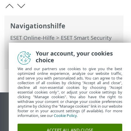
Navigationshilfe
ESET Online-Hilfe
>
ESET Smart Security
Premium
>
Erweiterte Einstellungen
>
Schutzfunktionen
>
Your account, your cookies
Netzwerkzugriffsschutz
> Firewall
choice
We and our partners use cookies to give you the best
optimized online experience, analyze our website traffic,
and serve you with personalized ads. You can agree to the
collection of all cookies by clicking "Accept all and close",
decline all non-essential cookies by choosing "Accept
essential cookies only", or adjust your cookie settings by
clicking "Manage cookies". You also have the right to
withdraw your consent or change your cookie preferences
Desktop-Site anzeigen
anytime by clicking the "Manage cookies" link in our website
footer or in your account settings (if available). For more
End of Life
information, see our
Cookie Policy
.
ESET Knowledgebase
ESET-Forum
ACCEPT ALL AND CLOSE