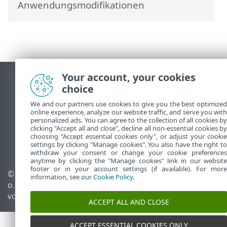
Anwendungsmodifikationen
Your account, your cookies
Desktop-Site anzeigen
choice
End of Life
We and our partners use cookies to give you the best optimized
ESET Knowledgebase
online experience, analyze our website traffic, and serve you with
ESET-Forum
personalized ads. You can agree to the collection of all cookies by
clicking "Accept all and close", decline all non-essential cookies by
ESET Status Portal
choosing "Accept essential cookies only", or adjust your cookie
settings by clicking "Manage cookies". You also have the right to
Regionaler Support
withdraw your consent or change your cookie preferences
anytime by clicking the "Manage cookies" link in our website
footer or in your account settings (if available). For more
© 1992 - 2026 ESET, spol. s r.
Cookies verwalten
information, see our
Cookie Policy
.
o. - Alle Rechte
Cookie-Richtlinie
vorbehalten.
ACCEPT ALL AND CLOSE
ACCEPT ESSENTIAL COOKIES ONLY