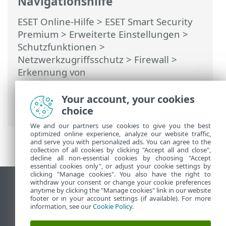
Navigationshilfe
ESET Online-Hilfe
>
ESET Smart Security
Premium
>
Erweiterte Einstellungen
>
Schutzfunktionen
>
Netzwerkzugriffsschutz
>
Firewall
>
Erkennung von
Anwendungsmodifikationen
> Von der
Erkennung ausgeschlossene
Your account, your cookies
Anwendungen
choice
We and our partners use cookies to give you the best
optimized online experience, analyze our website traffic,
and serve you with personalized ads. You can agree to the
collection of all cookies by clicking "Accept all and close",
decline all non-essential cookies by choosing "Accept
essential cookies only", or adjust your cookie settings by
clicking "Manage cookies". You also have the right to
withdraw your consent or change your cookie preferences
Desktop-Site anzeigen
anytime by clicking the "Manage cookies" link in our website
footer or in your account settings (if available). For more
End of Life
information, see our
Cookie Policy
.
ESET Knowledgebase
ESET-Forum