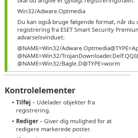
skal du angive et gyldigt registreringsnavn:
Win32/Adware.Optmedia
Du kan også bruge følgende format, når du 
registrering fra ESET Smart Security Premiu
advarselsvinduet:
@NAME=Win32/Adware.Optmedia@TYPE=Ap
@NAME=Win32/TrojanDownloader.Delf.QQI
@NAME=Win32/Bagle.D@TYPE=worm
Kontrolelementer
Tilføj
– Udelader objekter fra
•
registrering.
Rediger
– Giver dig mulighed for at
•
redigere markerede poster.