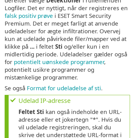
derefter vælge
Detektioner
i rullemenuen
Logfiler. Det er nyttigt, når der registreres en
falsk positiv prøve
i ESET Smart Security
Premium. Det er meget farligt at anvende
udeladelser for ægte infiltrationer. Overvej
kun at udelade påvirkede filer/mapper ved at
klikke på
...
i feltet
Sti
og/eller kun i en
midlertidig periode. Udeladelser gælder også
for
potentielt uønskede programmer
,
potentielt usikre programmer og
mistænkelige programmer.
Se også
Format for udeladelse af sti
.
Udelad IP-adresse
Feltet Sti
kan også indeholde en URL-
adresse eller et jokertegn "*". Hvis du
vil udelade registreringen, skal du
skrive det understøttede URL-format i