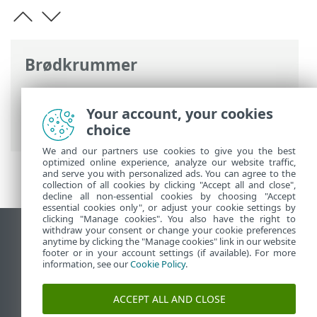
Brødkrummer
ESET-onlinehjælp
>
ESET Smart Security
Premium
>
Avanceret opsætning
>
Your account, your cookies
Scanninger
> Udeladelser
choice
We and our partners use cookies to give you the best
optimized online experience, analyze our website traffic,
and serve you with personalized ads. You can agree to the
collection of all cookies by clicking "Accept all and close",
decline all non-essential cookies by choosing "Accept
essential cookies only", or adjust your cookie settings by
clicking "Manage cookies". You also have the right to
withdraw your consent or change your cookie preferences
Vis computerwebsted
anytime by clicking the "Manage cookies" link in our website
footer or in your account settings (if available). For more
End of Life
information, see our
Cookie Policy
.
ESET-vidensbase
ESET-forum
ACCEPT ALL AND CLOSE
ESET Status Portal