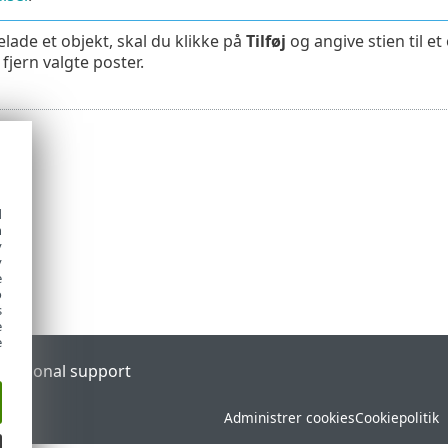
elade et objekt, skal du klikke på
Tilføj
og angive stien til e
 fjern valgte poster.
d
h
y
y
e
o
s
e
e
l
Regional support
Administrer cookies
Cookiepolitik