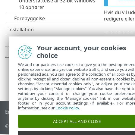
Hvis du vil ud
redigere eller
Your account, your cookies
choice
We and our partners use cookies to give you the best optimize
online experience, analyze our website traffic, and serve you wit
personalized ads. You can agree to the collection of all cookies b
clicking "Accept all and close", decline all non-essential cookies b
choosing "Accept essential cookies only", or adjust your cooki
settings by clicking "Manage cookies". You also have the right t
withdraw your consent or change your cookie preference
anytime by clicking the "Manage cookies" link in our websit
footer or in your account settings (if available). For mor
information, see our
Cookie Policy
.
End of Life
ESET-vidensbase
ESET-forum
ESET Status Porta
ACCEPT ALL AND CLOSE
© 1992 - 2026 ESET, spol. s r.o. – Alle rettigheder forbeholdes.