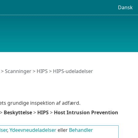
Dansk
>
Scanninger
>
HIPS
> HIPS-udeladelser
ets grundige inspektion af adfærd.
>
Beskyttelse
>
HIPS
>
Host Intrusion Prevention
ser
,
Ydeevneudeladelser
eller
Behandler