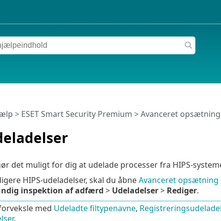
jælp
>
ESET Smart Security Premium
>
Avanceret opsætning
deladelser
ør det muligt for dig at udelade processer fra HIPS-system
edigere HIPS-udeladelser, skal du åbne
Avanceret opsætning
ndig inspektion af adfærd
>
Udeladelser
>
Rediger
.
 forveksle med
Udeladte filtypenavne
,
Registreringsudeladel
lser
.