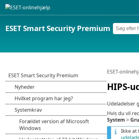
ESET Smart Security Premium
ESET-onlineh
HIPS-u
Udeladelser g
Hvis du vil r
System
>
Gru
Ikke at
udelade