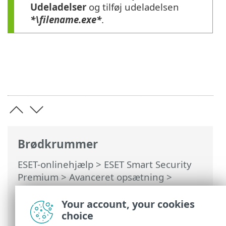
Udeladelser
og tilføj udeladelsen
*\filename.exe*
.
Brødkrummer
ESET-onlinehjælp
>
ESET Smart Security
Premium
>
Avanceret opsætning
>
Scanninger
>
Skybaseret beskyttelse
>
Udeladelsesfilter for skybaseret
Your account, your cookies
beskyttelse
choice