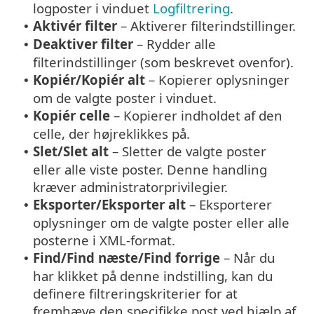
logposter i vinduet
Logfiltrering
.
Aktivér filter
– Aktiverer filterindstillinger.
•
Deaktiver filter
– Rydder alle
•
filterindstillinger (som beskrevet ovenfor).
Kopiér/Kopiér alt
– Kopierer oplysninger
•
om de valgte poster i vinduet.
Kopiér celle
– Kopierer indholdet af den
•
celle, der højreklikkes på.
Slet/Slet alt
– Sletter de valgte poster
•
eller alle viste poster. Denne handling
kræver administratorprivilegier.
Eksporter/Eksporter alt
– Eksporterer
•
oplysninger om de valgte poster eller alle
posterne i XML-format.
Find/Find næste/Find forrige
– Når du
•
har klikket på denne indstilling, kan du
definere filtreringskriterier for at
fremhæve den specifikke post ved hjælp af