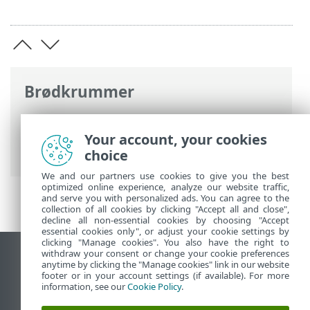
Brødkrummer
ESET-onlinehjælp
>
ESET Smart Security
Premium
>
Arbejde med ESET Smart
Your account, your cookies
Security Premium
>
Værktøjer
> Logfiler
choice
We and our partners use cookies to give you the best
optimized online experience, analyze our website traffic,
and serve you with personalized ads. You can agree to the
collection of all cookies by clicking "Accept all and close",
decline all non-essential cookies by choosing "Accept
essential cookies only", or adjust your cookie settings by
clicking "Manage cookies". You also have the right to
withdraw your consent or change your cookie preferences
Vis computerwebsted
anytime by clicking the "Manage cookies" link in our website
footer or in your account settings (if available). For more
End of Life
information, see our
Cookie Policy
.
ESET-vidensbase