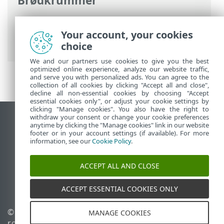
Brødkrummer
ESET-onlinehjælp
>
ESET Smart Security
Premium
>
Avanceret opsætning
>
Your account, your cookies
Beskyttelse
> Internetbeskyttelse
choice
We and our partners use cookies to give you the best
optimized online experience, analyze our website traffic,
and serve you with personalized ads. You can agree to the
collection of all cookies by clicking "Accept all and close",
decline all non-essential cookies by choosing "Accept
essential cookies only", or adjust your cookie settings by
clicking "Manage cookies". You also have the right to
withdraw your consent or change your cookie preferences
Vis computerwebsted
anytime by clicking the "Manage cookies" link in our website
footer or in your account settings (if available). For more
End of Life
information, see our
Cookie Policy
.
ESET-vidensbase
ESET-forum
ACCEPT ALL AND CLOSE
ESET Status Portal
Regional support
ACCEPT ESSENTIAL COOKIES ONLY
© 1992 - 2026 ESET, spol. s
Administrer cookies
MANAGE COOKIES
r.o. – Alle rettigheder
Cookiepolitik