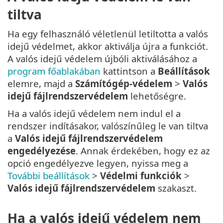
tiltva
Ha egy felhasználó véletlenül letiltotta a valós
idejű védelmet, akkor aktiválja újra a funkciót.
A valós idejű védelem újbóli aktiválásához a
program főablakában
kattintson a
Beállítások
elemre, majd a
Számítógép-védelem
>
Valós
idejű fájlrendszervédelem
lehetőségre.
Ha a valós idejű védelem nem indul el a
rendszer indításakor, valószínűleg le van tiltva
a
Valós idejű fájlrendszervédelem
engedélyezése
. Annak érdekében, hogy ez az
opció engedélyezve legyen, nyissa meg a
További beállítások
>
Védelmi funkciók
>
Valós idejű fájlrendszervédelem
szakaszt.
Ha a valós idejű védelem nem