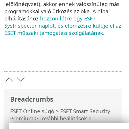
jelölőnégyzet), akkor ennek valószínűleg más
programokkal való ütközés az oka. A hiba
elhárításához
hozzon létre egy ESET
SysInspector-naplót, és elemzésre küldje el az
ESET műszaki támogatási szolgálatának
.
Breadcrumbs
ESET Online súgó
>
ESET Smart Security
Premium
>
További beállítások
>
Védelmek
>
Valós idejű