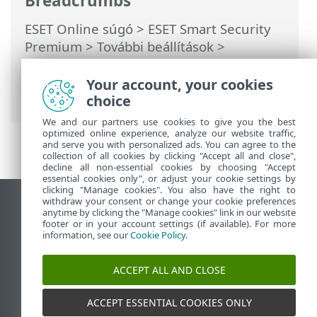
Breadcrumbs
ESET Online súgó
>
ESET Smart Security
Premium
>
További beállítások
>
Védelmek
>
Valós idejű
fájlrendszervédelem
> A valós idejű
Your account, your cookies
védelem ellenőrzése
choice
We and our partners use cookies to give you the best
optimized online experience, analyze our website traffic,
and serve you with personalized ads. You can agree to the
collection of all cookies by clicking "Accept all and close",
decline all non-essential cookies by choosing "Accept
essential cookies only", or adjust your cookie settings by
clicking "Manage cookies". You also have the right to
withdraw your consent or change your cookie preferences
Asztali webhely megtekintése
anytime by clicking the "Manage cookies" link in our website
footer or in your account settings (if available). For more
End of Life
information, see our
Cookie Policy
.
Az ESET tudásbázisa
ESET Fórum
ACCEPT ALL AND CLOSE
ESET Status Portal
Regionális támogatás
ACCEPT ESSENTIAL COOKIES ONLY