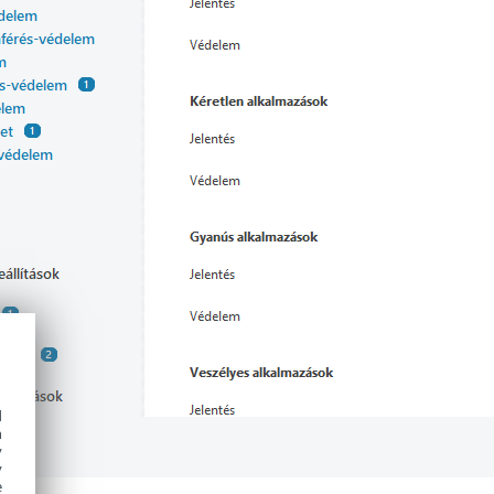
d
h
y
y
e