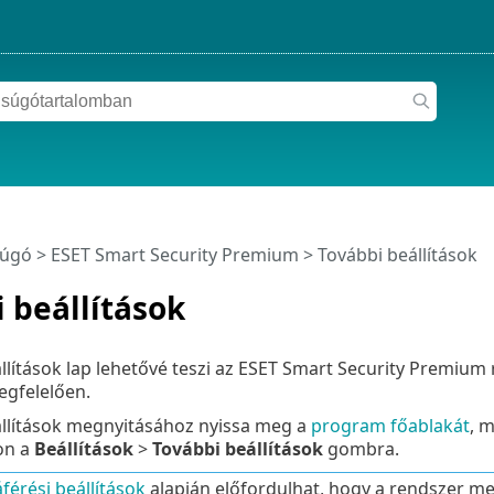
súgó
>
ESET Smart Security Premium
>
További beállítások
 beállítások
llítások lap lehetővé teszi az ESET Smart Security Premium r
egfelelően.
állítások megnyitásához nyissa meg a
program főablakát
, 
on a
Beállítások
>
További beállítások
gombra.
férési beállítások
alapján előfordulhat, hogy a rendszer meg