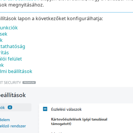
ások megnyitásához.
llítások lapon a következőket konfigurálhatja:
funkciók
ések
ek
ztathatóság
ítás
lói felület
ek
mi beállítások