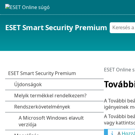
ESET Smart Security Premium
ESET Online 
További
A További beá
igényeinek m
A További be
vagy kattints
A
Hozzá