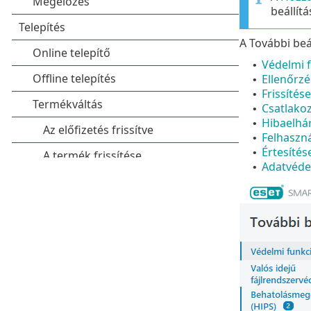
beállít
A További beá
Védelmi 
•
Ellenőrz
•
Frissítés
•
Csatlako
•
Hibaelhár
•
Felhaszná
•
Értesítés
•
Adatvédel
•