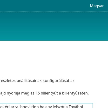
Magyar
észletes beállításainak konfigurálását az
majd nyomja meg az
F5
billentyűt a billentyűzeten,
kéri arra, hogy írjon be egy jelszót a További