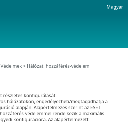
Magyar
>
Védelmek
> Hálózati hozzáférés-védelem
t részletes konfigurálását.
yos hálózatokon, engedélyezheti/megtagadhatja a
uráció alapján. Alapértelmezés szerint az ESET
i hozzáférés-védelemmel rendelkezik a maximális
yedi konfigurációra. Az alapértelmezett