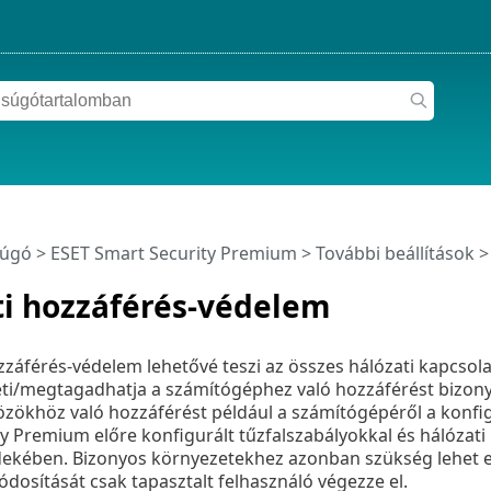
súgó
>
ESET Smart Security Premium
>
További beállítások
ti hozzáférés-védelem
zzáférés-védelem lehetővé teszi az összes hálózati kapcsola
ti/megtagadhatja a számítógéphez való hozzáférést bizon
özökhöz való hozzáférést például a számítógépéről a konfig
y Premium előre konfigurált tűzfalszabályokkal és hálózat
dekében. Bizonyos környezetekhez azonban szükség lehet eg
ódosítását csak tapasztalt felhasználó végezze el.