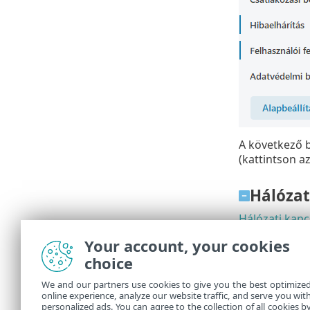
A következő b
(kattintson a
Hálózat
Hálózati kapc
esetén.
Your account, your cookies
IP-készletek
–
choice
Hálózatfelügy
We and our partners use cookies to give you the best optimize
online experience, analyze our website traffic, and serve you wit
Tűzfal
personalized ads. You can agree to the collection of all cookies b