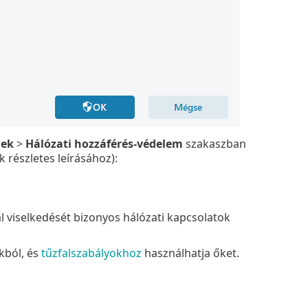
mek
>
Hálózati hozzáférés-védelem
szakaszban
 részletes leírásához):
al viselkedését bizonyos hálózati kapcsolatok
kból, és
tűzfalszabályokhoz
használhatja őket.