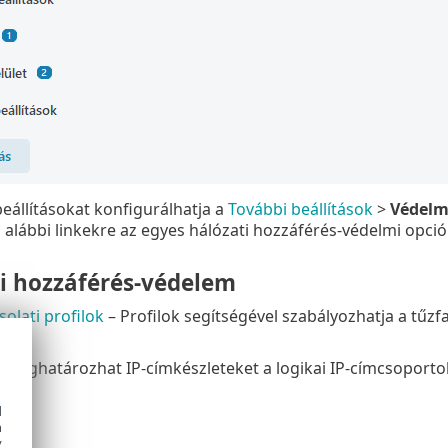
eállításokat konfigurálhatja a
További beállítások
>
Védel
z alábbi linkekre az egyes hálózati hozzáférés-védelmi opciók
i hozzáférés-védelem
solati profilok
– Profilok segítségével szabályozhatja a tűzf
 Meghatározhat IP-címkészleteket a logikai IP-címcsoporto
elet
d
h
y