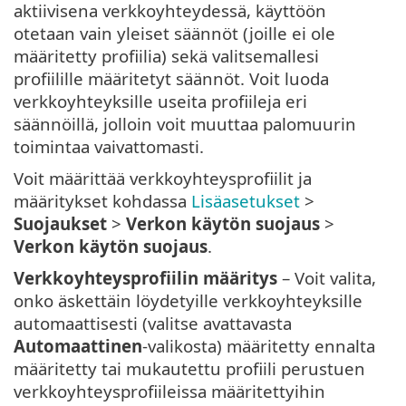
aktiivisena verkkoyhteydessä, käyttöön
otetaan vain yleiset säännöt (joille ei ole
määritetty profiilia) sekä valitsemallesi
profiilille määritetyt säännöt. Voit luoda
verkkoyhteyksille useita profiileja eri
säännöillä, jolloin voit muuttaa palomuurin
toimintaa vaivattomasti.
Voit määrittää verkkoyhteysprofiilit ja
määritykset kohdassa
Lisäasetukset
>
Suojaukset
>
Verkon käytön suojaus
>
Verkon käytön suojaus
.
Verkkoyhteysprofiilin määritys
– Voit valita,
onko äskettäin löydetyille verkkoyhteyksille
automaattisesti (valitse avattavasta
Automaattinen
-valikosta) määritetty ennalta
määritetty tai mukautettu profiili perustuen
verkkoyhteysprofiileissa määritettyihin