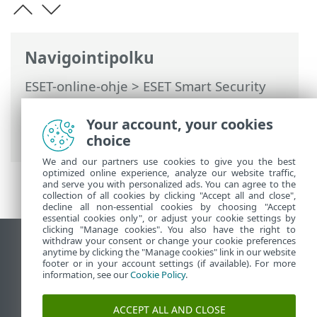
Navigointipolku
ESET-online-ohje
>
ESET Smart Security
Premium
>
Lisäasetukset
>
Suojaukset
>
Verkon käytön suojaus
>
Your account, your cookies
Verkkoyhteysprofiilit
choice
We and our partners use cookies to give you the best
optimized online experience, analyze our website traffic,
and serve you with personalized ads. You can agree to the
collection of all cookies by clicking "Accept all and close",
decline all non-essential cookies by choosing "Accept
essential cookies only", or adjust your cookie settings by
clicking "Manage cookies". You also have the right to
withdraw your consent or change your cookie preferences
Näytä tietokonesivusto
anytime by clicking the "Manage cookies" link in our website
footer or in your account settings (if available). For more
End of Life
information, see our
Cookie Policy
.
ESET-tietämyskanta
ESET-foorumi
ACCEPT ALL AND CLOSE