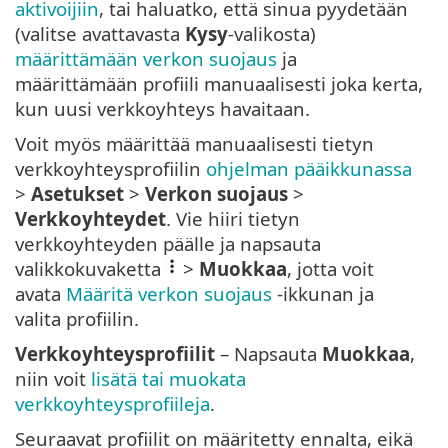
aktivoijiin
, tai haluatko, että sinua pyydetään
(valitse avattavasta
Kysy
-valikosta)
määrittämään verkon suojaus
ja
määrittämään profiili manuaalisesti joka kerta,
kun uusi verkkoyhteys havaitaan.
Voit myös määrittää manuaalisesti tietyn
verkkoyhteysprofiilin
ohjelman pääikkunassa
>
Asetukset
>
Verkon suojaus
>
Verkkoyhteydet
. Vie hiiri tietyn
verkkoyhteyden päälle ja napsauta
valikkokuvaketta
>
Muokkaa
, jotta voit
avata
Määritä verkon suojaus
-ikkunan ja
valita profiilin.
Verkkoyhteysprofiilit
– Napsauta
Muokkaa
,
niin voit
lisätä tai muokata
verkkoyhteysprofiileja
.
Seuraavat profiilit on määritetty ennalta, eikä