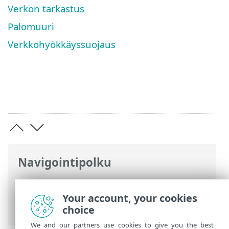
Verkon tarkastus
Palomuuri
Verkkohyökkäyssuojaus
Navigointipolku
ESET-online-ohje
>
ESET Smart Security
Premium
>
Lisäasetukset
>
Suojaukset
>
Your account, your cookies
Verkon käytön suojaus
choice
We and our partners use cookies to give you the best