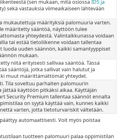
 liikenteestä (sen mukaan, mitä osiossa
IDS ja
y) sekä vastauksia viimeaikaiseen lähtevään
aa mukautettuja määrityksiä palomuuria varten.
 ole määritetty sääntöä, näyttöön tulee
mattomasta yhteydestä. Valintaikkunassa voidaan
allia tai estää tietoliikenne voidaan tallentaa
t luoda uuden säännön, kaikki samantyyppiset
n säännön mukaan.
etty niitä erityisesti sallivaa sääntöä. Tässä
ää sääntöjä, jotka sallivat vain halutut ja
ikki muut määrittämättömät yhteydet.
ti. Tila soveltuu parhaiten palomuurin
 jättää käyttöön pitkäksi aikaa. Käyttäjän
mart Security Premium tallentaa säännöt ennalta
mistilaa on syytä käyttää vain, kunnes kaikki
nettä varten, jotta tietoturvariskit vältetään.
 päättyy automaattisesti. Voit myös poistaa
tustilaan tuotteen palomuuri palaa oppimistilan