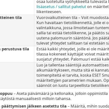
osaa luotetulta vyöhykkeeltä tulevasta
lisäasetus / sallitut palvelut
on määritett
liikenteeseen.
teinen tila
Vuorovaikutteinen tila – Voit muodost
Kun havaitaan tietoliikennettä, jolle ei
valintaikkuna, jossa ilmoitetaan tunte
sallia tai estää tietoliikenne, ja päätös s
uutena palomuurin sääntönä. Jos päätä
tulevat yhteydet sallitaan tai estetää
 perustuva tila
Estää kaikki yhteydet, joille ei ole määrit
tilassa kokeneet käyttäjät voivat määritt
suojatut yhteydet. Palomuuri estää ka
a
Luo ja tallentaa sääntöjä automaattises
alkumääritykseen, mutta sitä ei kannata
toimenpiteitä ei tarvita, koska ESET S
määritettyjen parametrien mukaan. Oppi
säännöt on luotu tarpeellista tietoliiken
loppuu
– Aseta päivämäärä ja kellonaika, jolloin oppimistila
käytöstä manuaalisesti milloin tahansa.
 päättymisen jälkeen asetettu tila
– Määritä, mihin suoda