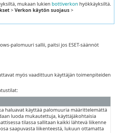
äyksiltä, mukaan lukien
bottiverkon
hyökkäyksiltä.
kset
>
Verkon käytön suojaus
>
ws-palomuuri sallii, paitsi jos ESET-säännöt
ttavat myös vaadittuun käyttäjän toimenpiteiden
ustilat:
 jotka haluavat käyttää palomuuria määrittelemättä
daan luoda mukautettuja, käyttäjäkohtaisia
ttisessa tilassa sallitaan kaikki lähtevä liikenne
in osa saapuvasta liikenteestä, lukuun ottamatta