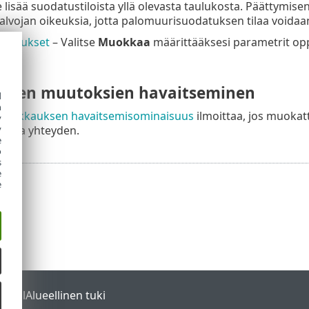
e lisää suodatustiloista yllä olevasta taulukosta. Päättymise
alvojan oikeuksia, jotta palomuurisuodatuksen tilaa voida
asetukset
– Valitse
Muokkaa
määrittääksesi parametrit opp
uksen muutoksien havaitseminen
d
h
uokkauksen havaitsemisominaisuus
ilmoittaa, jos muokat
y
y
ostaa yhteyden.
e
o
s
e
e
ortal
Alueellinen tuki