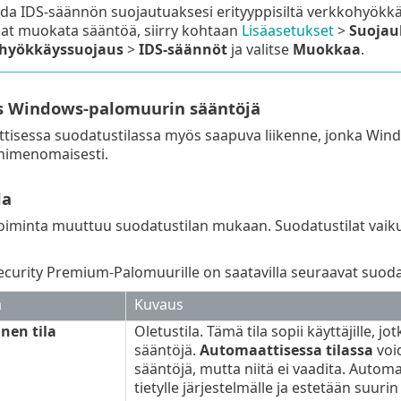
oda IDS-säännön suojautuaksesi erityyppisiltä verkkohyökk
uat muokata sääntöä, siirry kohtaan
Lisäasetukset
>
Suojau
hyökkäyssuojaus
>
IDS-säännöt
ja valitse
Muokkaa
.
s Windows-palomuurin sääntöjä
ttisessa suodatustilassa myös saapuva liikenne, jonka Windo
 nimenomaisesti.
la
oiminta muuttuu suodatustilan mukaan. Suodatustilat vaiku
curity Premium-Palomuurille on saatavilla seuraavat suodat
a
Kuvaus
nen tila
Oletustila. Tämä tila sopii käyttäjille,
sääntöjä.
Automaattisessa tilassa
voi
sääntöjä, mutta niitä ei vaadita. Automaa
tietylle järjestelmälle ja estetään suur