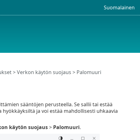
Suomalainen
ukset
>
Verkon käytön suojaus
> Palomuuri
tämien sääntöjen perusteella. Se sallii tai estää
ta hyökkäyksiltä ja voi estää mahdollisesti uhkaavia
kon käytön suojaus
>
Palomuuri
.