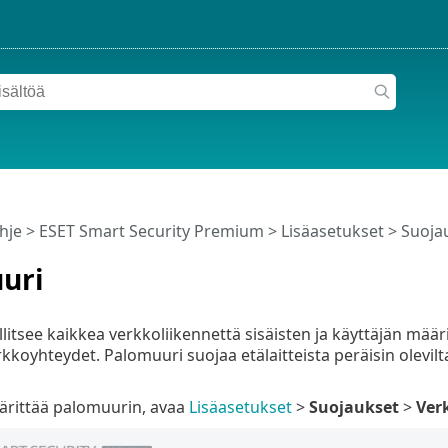
hje
>
ESET Smart Security Premium
>
Lisäasetukset
>
Suoja
uri
itsee kaikkea verkkoliikennettä sisäisten ja käyttäjän määrit
rkkoyhteydet. Palomuuri suojaa etälaitteista peräisin olevil
ärittää palomuurin, avaa
Lisäasetukset
>
Suojaukset
>
Ver