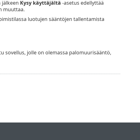
n jälkeen
Kysy käyttäjältä
-asetus edellyttää
an muuttaa.
imistilassa luotujen sääntöjen tallentamista
tu sovellus, jolle on olemassa palomuurisääntö,