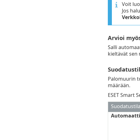
Voit lu
Jos hal
Verkko
Arvioi myö
Salli automaa
kieltävät sen
Suodatusti
Palomuurin t
määrään.
ESET Smart Se
Suodatustil
Automaatti