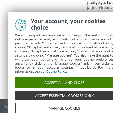
päätyttyä. Lu
järjestelmänv
Oppimistilan 
Your account, your cookies
varten.
choice
Sovell
We and our partners use cookies to give you the best optimize
online experience, analyze our website traffic, and serve you wit
Sovelluksen
m
personalized ads. You can agree to the collection of all cookies b
clicking "Accept all and close", decline all non-essential cookies b
yrittää muod
choosing "Accept essential cookies only", or adjust your cooki
settings by clicking "Manage cookies". You also have the right t
withdraw your consent or change your cookie preference
anytime by clicking the "Manage cookies" link in our websit
footer or in your account settings (if available). For mor
information, see our
Cookie Policy
.
ACCEPT ALL AND CLOSE
ACCEPT ESSENTIAL COOKIES ONLY
End of Life
ESET-tietämyskanta
ESET-foorumi
ESET Status P
MANAGE COOKIES