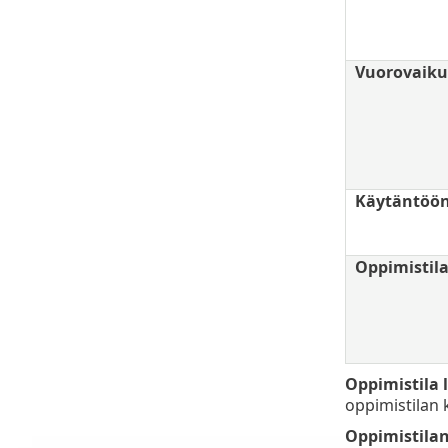
Vuorovaikut
Käytäntöön
Oppimistil
Oppimistila 
oppimistilan 
Oppimistilan